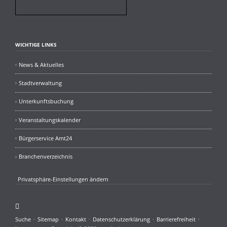
WICHTIGE LINKS
News & Aktuelles
Stadtverwaltung
Unterkunftsbuchung
Veranstaltungskalender
Bürgerservice Amt24
Branchenverzeichnis
Privatsphäre-Einstellungen ändern
Facebook
Navigation
Suche
Sitemap
Kontakt
Datenschutzerklärung
Barrierefreiheit