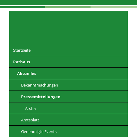
Navigation
überspringen
Startseite
Rathaus
DE
EN
CZ
PL
Aktuelles
Bekanntmachungen
Pressemitteilungen
Archiv
Amtsblatt
Genehmigte Events