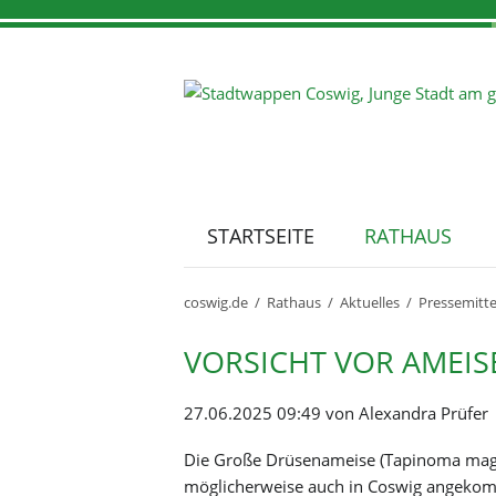
STARTSEITE
RATHAUS
Navigation
überspringen
Aktuelles
Stadtporträt
Ausstellungen
Tourist-Info
Standort Coswig
coswig.de
Rathaus
Aktuelles
Pressemitt
Bekanntmachungen
Fakten und Zahlen
Casa Bohemica
Branchenverzeichnis
Pressemitteilungen
Geschichte
Karrasburg Museum Coswig
VORSICHT VOR AMEIS
Amtsblatt
Ortsteile
Genehmigte Events
Partnerstädte
27.06.2025 09:49
von Alexandra Prüfer
Stellenausschreibung
Stadtarchiv
Ausschreibungen
Coswiger Persönlichkeiten
Sport & Freizeit
Sehenswertes
Die Große Drüsenameise (Tapinoma magnu
Straßensperrungen
Webcams
möglicherweise auch in Coswig angeko
Webcams & Wetter
Sporthallen mieten
Alte Kirche