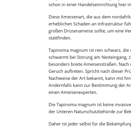
schon in einer Handelseinrichtung hier i
Freizeitangebote
Barockkirche Brockwitz
Lehrpfade
Bürgerpark
Mobilität & Verkehr
Diese Ameisenart, die aus dem nordafri
Sportvereine
Karrasburg
Hochwasser
erheblichen Schäden an Infrastruktur fü
Baustelleninformationssystem
Badesee
Peter-Pauls-Kirche
Haushebung Brockwitz
Straßensperrungen
Villa Teresa
großen Drüsenameise sollte, um eine V
Lockwitzbach
Straßenreinigung
Blaudruckerei Folprecht
stattfinden.
Stadtplan
Camera obscura
Radverkehrskonzept
Tapinoma magnum ist rein schwarz, die 
MEI_eFAIR
schwärmt bei Störung am Nesteingang, z.
besonders breite Ameisenstraßen. Nach de
Geruch auftreten. Spricht nach dieser 
Nachweise der Art bekannt, kann mit 
Andernfalls kann zur Bestimmung der A
einen Ameisenexperten.
Die Tapinoma magnum ist keine invasive
der Unteren Naturschutzbehörde zur Bek
Daher ist jeder selbst für die Bekämpfun