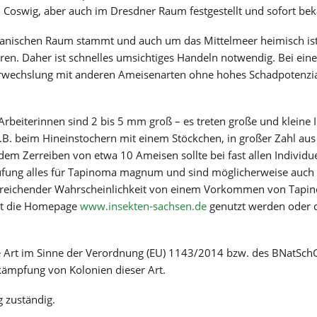
n Coswig, aber auch im Dresdner Raum festgestellt und sofort be
Jugendangebote
Badesee Kötitz
Friedewald
Ferienangebote
Elberadweg
Spaargebirge
Klimaschutz & Nachhaltigkeit
GIHK Coswig
kanischen Raum stammt und auch um das Mittelmeer heimisch ist
Radtouren
Ziele in der Umgebung
Feuerwehr
Friedensrichter
hren. Daher ist schnelles umsichtiges Handeln notwendig. Bei e
Klimaschutzkonzept
Lehrpfade
Quartiersmanagement
Klimadashboard
Wanderwege
Bürgerberatung
erwechslung mit anderen Ameisenarten ohne hohes Schadpotenzia
Stadtgrün
Elbfähre
Familie verbindet
Wärmeplanung
Sport für Kids
Klimaschutz Stadtverwaltung
Gemeinsam lesen
Arbeiterinnen sind 2 bis 5 mm groß – es treten große und klein
Angebote / Aktivitäten
Reparatur-Café
B. beim Hineinstochern mit einem Stöckchen, in großer Zahl aus
Gemeinsam im Spitzgrund
m Zerreiben von etwa 10 Ameisen sollte bei fast allen Individuen 
Prüfung alles für Tapinoma magnum und sind möglicherweise auch
hinreichender Wahrscheinlichkeit von einem Vorkommen von Ta
rt die Homepage
www.insekten-sachsen.de
genutzt werden oder d
 Art im Sinne der Verordnung (EU) 1143/2014 bzw. des BNatSchG.
ämpfung von Kolonien dieser Art.
g zuständig.