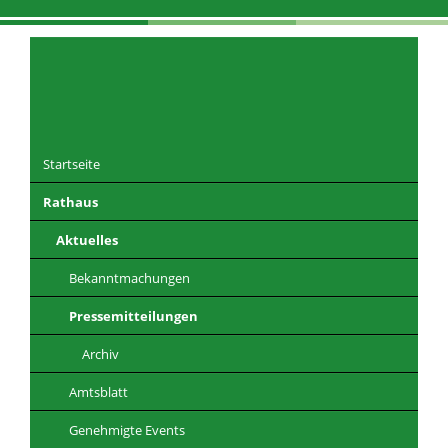
Navigation
überspringen
Startseite
Rathaus
DE
EN
CZ
PL
Aktuelles
Bekanntmachungen
Pressemitteilungen
Archiv
Amtsblatt
Genehmigte Events