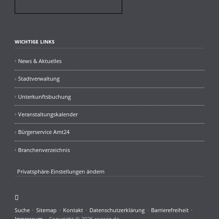
WICHTIGE LINKS
News & Aktuelles
Stadtverwaltung
Unterkunftsbuchung
Veranstaltungskalender
Bürgerservice Amt24
Branchenverzeichnis
Privatsphäre-Einstellungen ändern
Facebook
Navigation
Suche
Sitemap
Kontakt
Datenschutzerklärung
Barrierefreiheit
überspringen
Impressum
Copyright © 2026 coswig.de