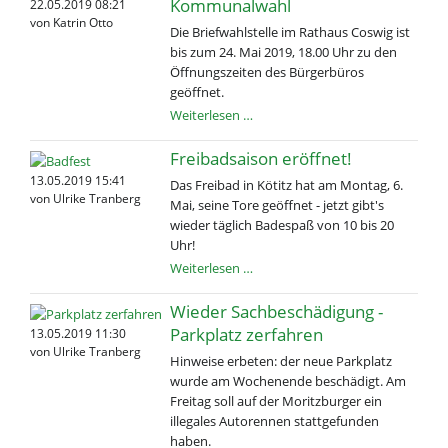
Kommunalwahl
22.05.2019 08:21
von Katrin Otto
Die Briefwahlstelle im Rathaus Coswig ist
bis zum 24. Mai 2019, 18.00 Uhr zu den
Öffnungszeiten des Bürgerbüros
geöffnet.
Briefwahl
Weiterlesen …
zur
Europa-
Freibadsaison eröffnet!
und
13.05.2019 15:41
Das Freibad in Kötitz hat am Montag, 6.
Kommunalwahl
von Ulrike Tranberg
Mai, seine Tore geöffnet - jetzt gibt's
wieder täglich Badespaß von 10 bis 20
Uhr!
Freibadsaison
Weiterlesen …
eröffnet!
Wieder Sachbeschädigung -
Parkplatz zerfahren
13.05.2019 11:30
von Ulrike Tranberg
Hinweise erbeten: der neue Parkplatz
wurde am Wochenende beschädigt. Am
Freitag soll auf der Moritzburger ein
illegales Autorennen stattgefunden
haben.