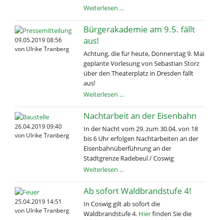
Wieder
Weiterlesen …
Sachbeschädigung
-
Bürgerakademie am 9.5. fällt
Parkplatz
aus!
09.05.2019 08:56
zerfahren
von Ulrike Tranberg
Achtung, die für heute, Donnerstag 9. Mai
geplante Vorlesung von Sebastian Storz
über den Theaterplatz in Dresden fällt
aus!
Bürgerakademie
Weiterlesen …
am
9.5.
Nachtarbeit an der Eisenbahn
fällt
26.04.2019 09:40
In der Nacht vom 29. zum 30.04. von 18
aus!
von Ulrike Tranberg
bis 6 Uhr erfolgen Nacht­arbeiten an der
Eisenbahn­über­führung an der
Stadtgrenze Radebeul / Coswig
Nachtarbeit
Weiterlesen …
an
der
Ab sofort Waldbrandstufe 4!
Eisenbahn
25.04.2019 14:51
In Coswig gilt ab sofort die
von Ulrike Tranberg
Waldbrandstufe 4.
Hier
finden Sie die