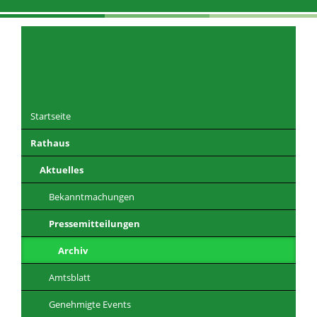
Navigation
überspringen
Startseite
Rathaus
DE
EN
CZ
PL
Aktuelles
Bekanntmachungen
Pressemitteilungen
Archiv
Amtsblatt
Genehmigte Events