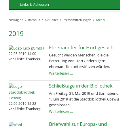
Links & Adressen
coswig.de
Rathaus
Aktuelles
Pressemitteilungen
Archiv
2019
Ehrenamtler für Hort gesucht
22.05.2019 14:00
Gesucht werden Menschen, die die
von Ulrike Tranberg
Betreuung von Hortkindern gern
ehrenamtlich unterstützen würden.
Ehrenamtler
Weiterlesen …
für
Hort
Schließtage in der Bibliothek
gesucht
Am Freitag, 31. Mai 2019 und Sonnabend,
1. Juni 2019 ist die Stadtbibliothek Coswig
22.05.2019 12:22
geschlossen.
von Ulrike Tranberg
Schließtage
Weiterlesen …
in
der
Briefwahl zur Europa- und
Bibliothek