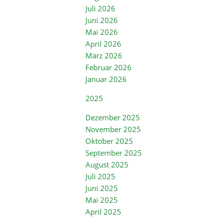
Juli 2026
Sporthallen mieten
Alte Kirche
Juni 2026
Freizeitangebote
Barockkirche Brockwitz
Mai 2026
Lehrpfade
Bürgerpark
Mobilität & Verkehr
April 2026
Sportvereine
Karrasburg
Hochwasser
März 2026
Baustelleninformationssystem
Badesee
Peter-Pauls-Kirche
Haushebung Brockwitz
Straßensperrungen
Villa Teresa
Februar 2026
Lockwitzbach
Straßenreinigung
Blaudruckerei Folprecht
Januar 2026
Stadtplan
Camera obscura
Radverkehrskonzept
2025
MEI_eFAIR
Dezember 2025
November 2025
Oktober 2025
September 2025
August 2025
Juli 2025
Juni 2025
Mai 2025
April 2025