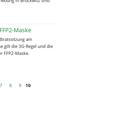
hebung in Brockwitz sind
ttel
ung
 FFP2-Maske
adtratssitzung am
e gilt die 3G-Regel und die
ner FFP2-Maske.
7
8
9
10