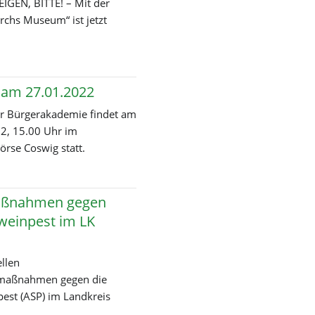
EIGEN, BITTE! – Mit der
rchs Museum“ ist jetzt
Einzelhändler
Märkte
Verkaufsoffener Sonntag
rg
Partnerschaft für
Städtische Betriebe
Demokratie
am 27.01.2022
er Bürger­akademie findet am
2, 15.00 Uhr im
Börse Coswig statt.
kademie
022
ßnahmen gegen
weinpest im LK
llen
maßnahmen gegen die
pest (ASP) im Landkreis