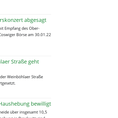
fungsmaßnahmen
sche
rskonzert abgesagt
pest
it Empfang des Ober­
r Coswiger Börse am 30.01.22
r
konzert
aer Straße geht
er Weinböhlaer Straße
tgesetzt.
laer
 Haushebung bewilligt
heide über insgesamt 10,5