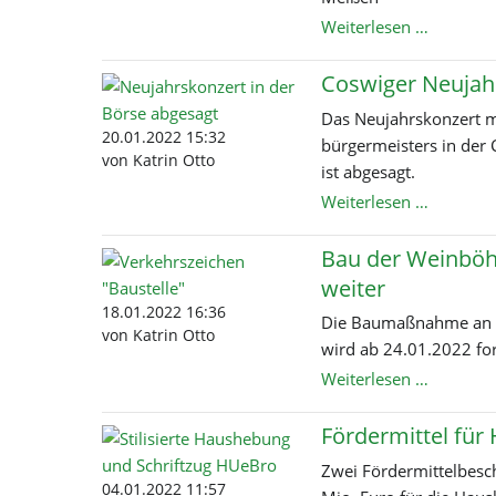
Bekämp
Weiterlesen …
gegen
Afrikani
Coswiger Neujah
Schwein
Das Neujahrskonzert m
im
20.01.2022 15:32
bürger­meisters in de
LK
von Katrin Otto
ist abgesagt.
Meißen
Coswige
Weiterlesen …
Neujahrs
abgesagt
Bau der Weinböhl
weiter
18.01.2022 16:36
Die Baumaßnahme an d
von Katrin Otto
wird ab 24.01.2022 for
Bau
Weiterlesen …
der
Weinböh
Fördermittel für
Straße
Zwei Fördermittelbesc
geht
04.01.2022 11:57