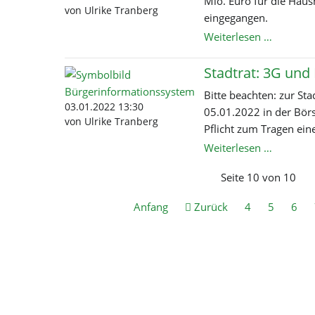
Mio. Euro für die Haus
weiter
von Ulrike Tranberg
eingegangen.
Fördermi
Weiterlesen …
für
Hausheb
Stadtrat: 3G und
bewilligt
Bitte beachten: zur St
03.01.2022 13:30
05.01.2022 in der Börs
von Ulrike Tranberg
Pflicht zum Tragen ei
Stadtrat:
Weiterlesen …
3G
Seite 10 von 10
und
FFP2-
Anfang
Zurück
4
5
6
Maske