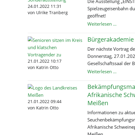
Die Ausstellung „EINST
24.01.2022 11:31
Spielzeugeisenbahn du
Familienangebote
Adventuregolf-Anlage
KARRAS - Rundweg
von Ulrike Tranberg
Jugendangebote
Badesee Kötitz
Friedewald
geöffnet!
Ferienangebote
Elberadweg
Spaargebirge
Karrasbu
Weiterlesen …
Klimaschutz &
GIHK Coswig
Radtouren
Ziele in der Umgebung
Feuerwehr
Nachhaltigkeit
Friedensrichter
wieder
Lehrpfade
Quartiersmanagement
offen!
Bürgerakademie 
Klimaschutzkonzept
Wanderwege
Bürgerberatung
Klimadashboard
Elbfähre
Familie verbindet
Der nächste Vortrag d
Stadtgrün
Sport für Kids
Donnerstag, 27.01.202
Wärmeplanung
Gemeinsam lesen
21.01.2022 10:17
Gesellschafts­saal der 
Klimaschutz Stadtverwaltung
Reparatur-Café
von Katrin Otto
Bürgera
Weiterlesen …
Angebote / Aktivitäten
Gemeinsam im Spitzgrund
am
27.01.2
Bekämpfungsma
Afrikanische Sch
21.01.2022 09:44
Meißen
von Katrin Otto
Informationen zu aktue
Seuchenbekämpfungs
Afrikanische Schweine­
Meißen