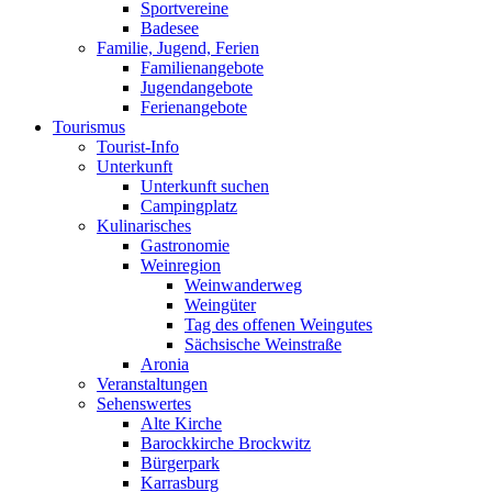
Sportvereine
Badesee
Familie, Jugend, Ferien
Familienangebote
Jugendangebote
Ferienangebote
Tourismus
Tourist-Info
Unterkunft
Unterkunft suchen
Campingplatz
Kulinarisches
Gastronomie
Weinregion
Weinwanderweg
Weingüter
Tag des offenen Weingutes
Sächsische Weinstraße
Aronia
Veranstaltungen
Sehenswertes
Alte Kirche
Barockkirche Brockwitz
Bürgerpark
Karrasburg