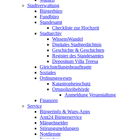
Stadtverwaltung
Bürgerbüro
Fundbüro
Standesamt
Checkliste zur Hochzeit
Stadtarchiv
WissensWandel
Digitales Stadtgedächtnis
Geschichte & Geschichten
Register des Standesamtes
Depositum Villa Teresa
Gleichstellungsbeauftragte
Soziales
Ordnungswesen
Katastrophenschutz
Ortspolizeibehörde
Anmeldung Veranstaltung
Finanzen
Service
Bürgerinfo & Warn-Apps
Amt24 Bürgerservice
Mängelmelder
Störungsmeldungen
Notdienste