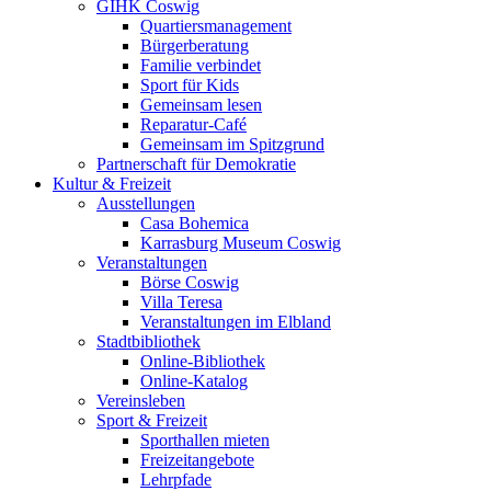
GIHK Coswig
Quartiersmanagement
Bürgerberatung
Familie verbindet
Sport für Kids
Gemeinsam lesen
Reparatur-Café
Gemeinsam im Spitzgrund
Partnerschaft für Demokratie
Kultur & Freizeit
Ausstellungen
Casa Bohemica
Karrasburg Museum Coswig
Veranstaltungen
Börse Coswig
Villa Teresa
Veranstaltungen im Elbland
Stadtbibliothek
Online-Bibliothek
Online-Katalog
Vereinsleben
Sport & Freizeit
Sporthallen mieten
Freizeitangebote
Lehrpfade