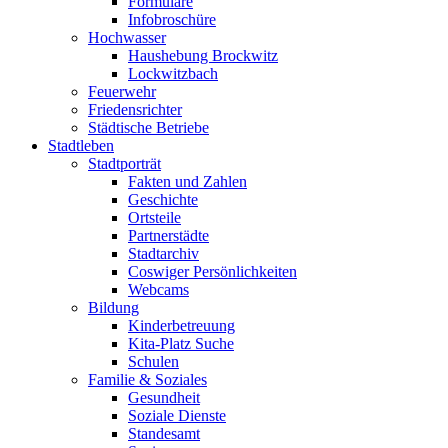
Formulare
Infobroschüre
Hochwasser
Haushebung Brockwitz
Lockwitzbach
Feuerwehr
Friedensrichter
Städtische Betriebe
Stadtleben
Stadtporträt
Fakten und Zahlen
Geschichte
Ortsteile
Partnerstädte
Stadtarchiv
Coswiger Persönlichkeiten
Webcams
Bildung
Kinderbetreuung
Kita-Platz Suche
Schulen
Familie & Soziales
Gesundheit
Soziale Dienste
Standesamt