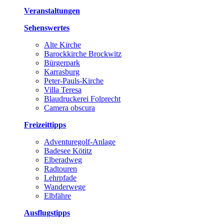
Veranstaltungen
Sehenswertes
Alte Kirche
Barockkirche Brockwitz
Bürgerpark
Karrasburg
Peter-Pauls-Kirche
Villa Teresa
Blaudruckerei Folprecht
Camera obscura
Freizeittipps
Adventuregolf-Anlage
Badesee Kötitz
Elberadweg
Radtouren
Lehrpfade
Wanderwege
Elbfähre
Ausflugstipps