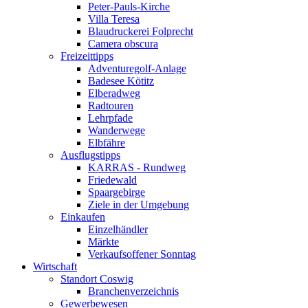
Peter-Pauls-Kirche
Villa Teresa
Blaudruckerei Folprecht
Camera obscura
Freizeittipps
Adventuregolf-Anlage
Badesee Kötitz
Elberadweg
Radtouren
Lehrpfade
Wanderwege
Elbfähre
Ausflugstipps
KARRAS - Rundweg
Friedewald
Spaargebirge
Ziele in der Umgebung
Einkaufen
Einzelhändler
Märkte
Verkaufsoffener Sonntag
Wirtschaft
Standort Coswig
Branchenverzeichnis
Gewerbewesen