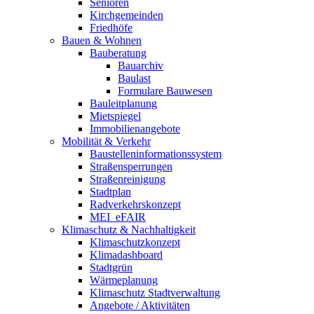
Senioren
Kirchgemeinden
Friedhöfe
Bauen & Wohnen
Bauberatung
Bauarchiv
Baulast
Formulare Bauwesen
Bauleitplanung
Mietspiegel
Immobilienangebote
Mobilität & Verkehr
Baustelleninformationssystem
Straßensperrungen
Straßenreinigung
Stadtplan
Radverkehrskonzept
MEI_eFAIR
Klimaschutz & Nachhaltigkeit
Klimaschutzkonzept
Klimadashboard
Stadtgrün
Wärmeplanung
Klimaschutz Stadtverwaltung
Angebote / Aktivitäten