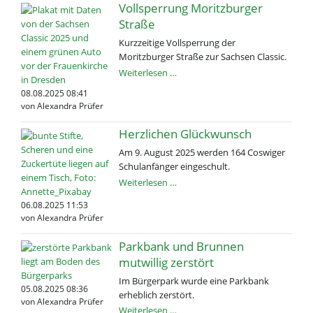
Studienorientierungsmesse
Vollsperrung Moritzburger
Straße
Kurzzeitige Vollsperrung der
Moritzburger Straße zur Sachsen Classic.
Vollsperrung
Weiterlesen …
Moritzburger
08.08.2025 08:41
Straße
von Alexandra Prüfer
Herzlichen Glückwunsch
Am 9. August 2025 werden 164 Coswiger
Schulanfänger eingeschult.
Herzlichen
Weiterlesen …
Glückwunsch
06.08.2025 11:53
von Alexandra Prüfer
Parkbank und Brunnen
mutwillig zerstört
Im Bürgerpark wurde eine Parkbank
05.08.2025 08:36
erheblich zerstört.
von Alexandra Prüfer
Parkbank
Weiterlesen …