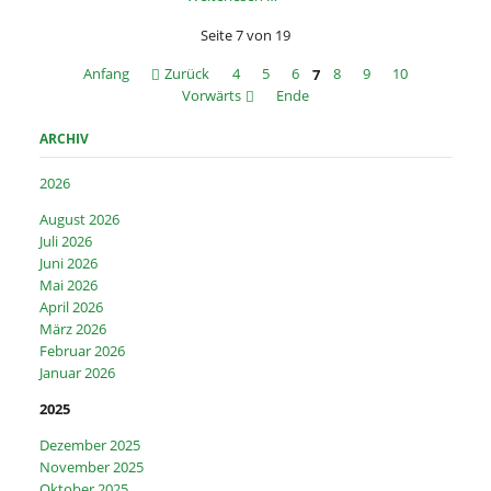
und
Seite 7 von 19
Brunnen
mutwillig
Anfang
Zurück
4
5
6
7
8
9
10
zerstört
Vorwärts
Ende
ARCHIV
2026
August 2026
Juli 2026
Juni 2026
Mai 2026
April 2026
März 2026
Februar 2026
Januar 2026
2025
Dezember 2025
November 2025
Oktober 2025