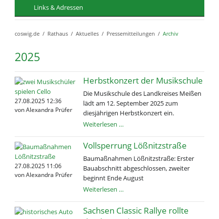
Links & Adressen
coswig.de
Rathaus
Aktuelles
Pressemitteilungen
Archiv
2025
Herbstkonzert der Musikschule
Die Musikschule des Landkreises Meißen
27.08.2025 12:36
lädt am 12. September 2025 zum
von Alexandra Prüfer
diesjährigen Herbstkonzert ein.
Herbstkonzert
Weiterlesen …
der
Musikschule
Vollsperrung Lößnitzstraße
Baumaßnahmen Lößnitzstraße: Erster
27.08.2025 11:06
Bauabschnitt abgeschlossen, zweiter
von Alexandra Prüfer
beginnt Ende August
Vollsperrung
Weiterlesen …
Lößnitzstraße
Sachsen Classic Rallye rollte