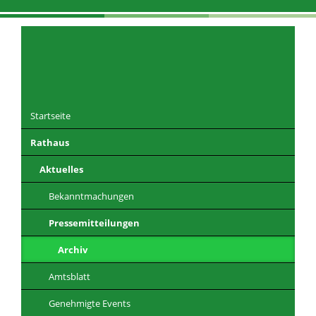
Navigation
überspringen
Startseite
Rathaus
DE
EN
CZ
PL
Aktuelles
Bekanntmachungen
Pressemitteilungen
Archiv
Amtsblatt
Genehmigte Events