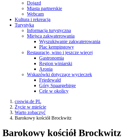
Dojazd
Miasta partnerskie
Webcam
Kultura i rekreacja
Turystyka
Informacja turystyczna
Miejsca zakwaterowania
Wyszukiwanie zakwaterowania
Plac kempingowy
Restauracje, wino i jeszcze więcej
Gastronomia
Region winiarski
Aronia
Wskazówki dotyczące wycieczek
Friedewald
Góry Spaargebirge
Cele w okolicy
coswig.de PL
Życie w mieście
Warto zobaczyć
Barokowy kościół Brockwitz
Barokowy kościół Brockwitz