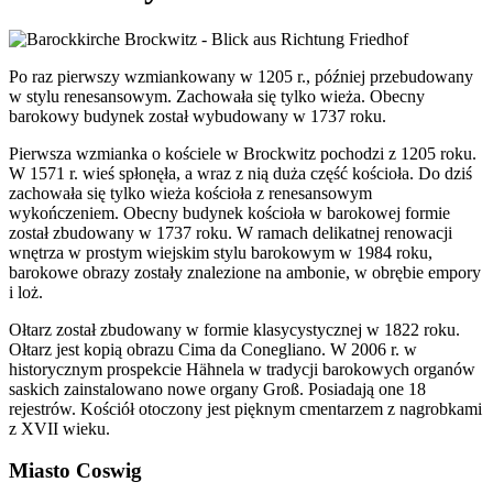
Po raz pierwszy wzmiankowany w 1205 r., później przebudowany
w stylu renesansowym. Zachowała się tylko wieża. Obecny
barokowy budynek został wybudowany w 1737 roku.
Pierwsza wzmianka o kościele w Brockwitz pochodzi z 1205 roku.
W 1571 r. wieś spłonęła, a wraz z nią duża część kościoła. Do dziś
zachowała się tylko wieża kościoła z renesansowym
wykończeniem. Obecny budynek kościoła w barokowej formie
został zbudowany w 1737 roku. W ramach delikatnej renowacji
wnętrza w prostym wiejskim stylu barokowym w 1984 roku,
barokowe obrazy zostały znalezione na ambonie, w obrębie empory
i loż.
Ołtarz został zbudowany w formie klasycystycznej w 1822 roku.
Ołtarz jest kopią obrazu Cima da Conegliano. W 2006 r. w
historycznym prospekcie Hähnela w tradycji barokowych organów
saskich zainstalowano nowe organy Groß. Posiadają one 18
rejestrów. Kościół otoczony jest pięknym cmentarzem z nagrobkami
z XVII wieku.
Miasto Coswig