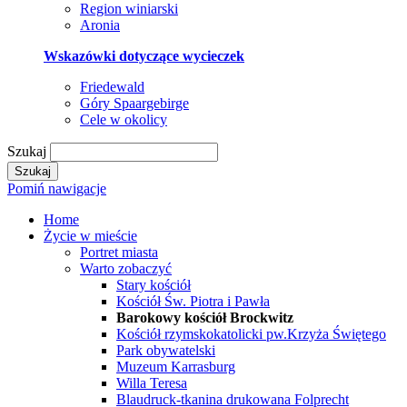
Region winiarski
Aronia
Wskazówki dotyczące wycieczek
Friedewald
Góry Spaargebirge
Cele w okolicy
Szukaj
Szukaj
Pomiń nawigacje
Home
Życie w mieście
Portret miasta
Warto zobaczyć
Stary kościół
Kościół Św. Piotra i Pawła
Barokowy kościół Brockwitz
Kościół rzymskokatolicki pw.Krzyża Świętego
Park obywatelski
Muzeum Karrasburg
Willa Teresa
Blaudruck-tkanina drukowana Folprecht