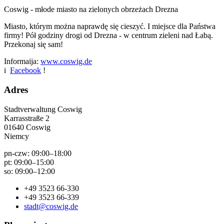
Coswig - młode miasto
na zielonych obrzeżach Drezna
Miasto, którym można naprawdę się cieszyć. I miejsce dla Państwa
firmy! Pół godziny drogi od Drezna - w centrum zieleni nad Łabą.
Przekonaj się sam!
Informaija:
www.coswig.de
i
Facebook
!
Adres
Stadtverwaltung Coswig
Karrasstraße 2
01640 Coswig
Niemcy
pn-czw: 09:00–18:00
pt: 09:00–15:00
so: 09:00–12:00
+49 3523 66-330
+49 3523 66-339
stadt@coswig.de