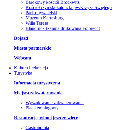
Barokowy kościół Brockwitz
Kościół rzymskokatolicki pw.Krzyża Świętego
Park obywatelski
Muzeum Karrasburg
Willa Teresa
Blaudruck-tkanina drukowana Folprecht
Dojazd
Miasta partnerskie
Webcam
Kultura i rekreacja
Turystyka
Informacja turystyczna
Miejsca zakwaterowania
Wyszukiwanie zakwaterowania
Plac kempingowy
Restauracje, wino i jeszcze więcej
Gastronomia