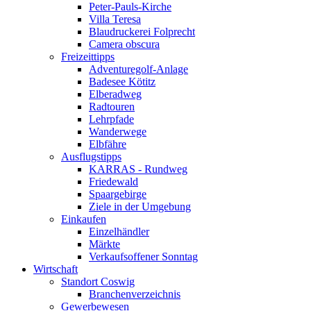
Peter-Pauls-Kirche
Villa Teresa
Blaudruckerei Folprecht
Camera obscura
Freizeittipps
Adventuregolf-Anlage
Badesee Kötitz
Elberadweg
Radtouren
Lehrpfade
Wanderwege
Elbfähre
Ausflugstipps
KARRAS - Rundweg
Friedewald
Spaargebirge
Ziele in der Umgebung
Einkaufen
Einzelhändler
Märkte
Verkaufsoffener Sonntag
Wirtschaft
Standort Coswig
Branchenverzeichnis
Gewerbewesen