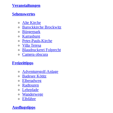
Veranstaltungen
Sehenswertes
Alte Kirche
Barockkirche Brockwitz
Bürgerpark
Karrasburg
Peter-Pauls-Kirche
Villa Teresa
Blaudruckerei Folprecht
Camera obscura
Freizeittipps
Adventuregolf-Anlage
Badesee Kötitz
Elberadweg
Radtouren
Lehrpfade
Wanderwege
Elbfähre
Ausflugstipps