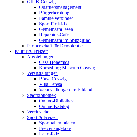
GIHK Coswig
Quartiersmanagement
Bürgerberatung
Familie verbindet
Sport für Kids
Gemeinsam lesen
Reparatur-Café
Gemeinsam im Spitzgrund
Partnerschaft für Demokratie
Kultur & Freizeit
Ausstellungen
Casa Bohemica
Karrasburg Museum Coswig
Veranstaltungen
Börse Coswig
Villa Teresa
Veranstaltungen im Elbland
Stadtbibliothek
Online-Bibliothek
Online-Katalog
Vereinsleben
Sport & Freizeit
Sporthallen mieten
Freizeitangebote
Lehrpfade