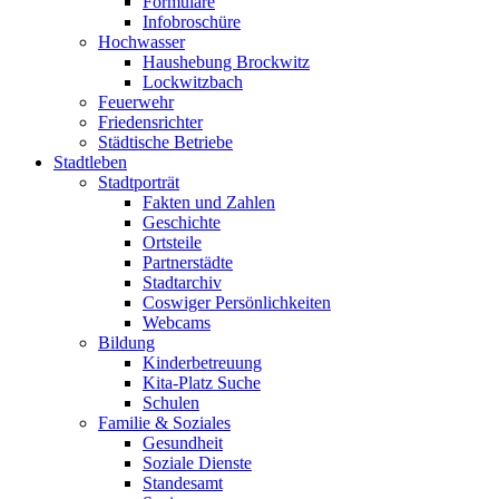
Formulare
Infobroschüre
Hochwasser
Haushebung Brockwitz
Lockwitzbach
Feuerwehr
Friedensrichter
Städtische Betriebe
Stadtleben
Stadtporträt
Fakten und Zahlen
Geschichte
Ortsteile
Partnerstädte
Stadtarchiv
Coswiger Persönlichkeiten
Webcams
Bildung
Kinderbetreuung
Kita-Platz Suche
Schulen
Familie & Soziales
Gesundheit
Soziale Dienste
Standesamt