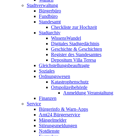
Stadtverwaltung
Bürgerbüro
Fundbüro
Standesamt
Checkliste zur Hochzeit
Stadtarchiv
WissensWandel
Digitales Stadtgedächtnis
Geschichte & Geschichten
Register des Standesamtes
Depositum Villa Teresa
Gleichstellungsbeauftragte
Soziales
Ordnungswesen
Katastrophenschutz
Ortspolizeibehörde
Anmeldung Veranstaltung
Finanzen
Service
Bürgerinfo & Warn-Apps
Amt24 Bürgerservice
Mängelmelder
Störungsmeldungen
Notdienste