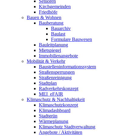
Senioren
Kirchgemeinden
Friedhöfe
Bauen & Wohnen
Bauberatung
Bauarchiv
Baulast
Formulare Bauwesen
Bauleitplanung
Mietspiegel
Immobilienangebote
Mobilität & Verkehr
Baustelleninformationssystem
Straßensperrungen
Straßenreinigung
Stadtplan
Radverkehrskonzept
MEI_eFAIR
Klimaschutz & Nachhaltigkeit
Klimaschutzkonzept
Klimadashboard
Stadtgrün
Wärmeplanung
Klimaschutz Stadtverwaltung
Angebote / Aktivitäten