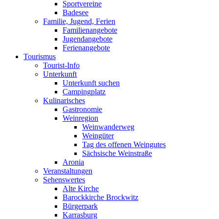
Sportvereine
Badesee
Familie, Jugend, Ferien
Familienangebote
Jugendangebote
Ferienangebote
Tourismus
Tourist-Info
Unterkunft
Unterkunft suchen
Campingplatz
Kulinarisches
Gastronomie
Weinregion
Weinwanderweg
Weingüter
Tag des offenen Weingutes
Sächsische Weinstraße
Aronia
Veranstaltungen
Sehenswertes
Alte Kirche
Barockkirche Brockwitz
Bürgerpark
Karrasburg