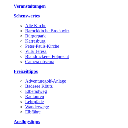
Veranstaltungen
Sehenswertes
Alte Kirche
Barockkirche Brockwitz
Bürgerpark
Karrasburg
Peter-Pauls-Kirche
Villa Teresa
Blaudruckerei Folprecht
Camera obscura
Freizeittipps
Adventuregolf-Anlage
Badesee Kötitz
Elberadweg
Radtouren
Lehrpfade
Wanderwege
Elbfähre
Ausflugstipps