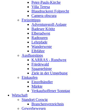
Peter-Pauls-Kirche
Villa Teresa
Blaudruckerei Folprecht
Camera obscura
Freizeittipps
Adventuregolf-Anlage
Badesee Kötitz
Elberadweg
Radtouren
Lehrpfade
Wanderwege
Elbfähre
Ausflugstipps
KARRAS - Rundweg
Friedewald
Spaargebirge
Ziele in der Umgebung
Einkaufen
Einzelhändler
Märkte
Verkaufsoffener Sonntag
Wirtschaft
Standort Coswig
Branchenverzeichnis
Gewerbewesen