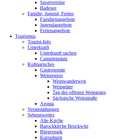
Sportvereine
Badesee
Familie, Jugend, Ferien
Familienangebote
Jugendangebote
Ferienangebote
Tourismus
Tourist-Info
Unterkunft
Unterkunft suchen
Campingplatz
Kulinarisches
Gastronomie
Weinregion
Weinwanderweg
Weingüter
Tag des offenen Weingutes
Sächsische Weinstraße
Aronia
Veranstaltungen
Sehenswertes
Alte Kirche
Barockkirche Brockwitz
Bürgerpark
Karrasburg