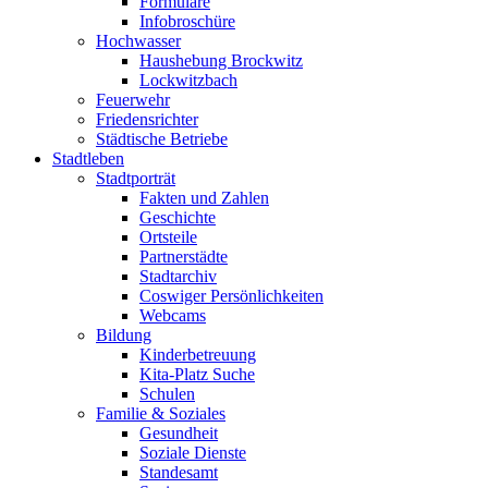
Formulare
Infobroschüre
Hochwasser
Haushebung Brockwitz
Lockwitzbach
Feuerwehr
Friedensrichter
Städtische Betriebe
Stadtleben
Stadtporträt
Fakten und Zahlen
Geschichte
Ortsteile
Partnerstädte
Stadtarchiv
Coswiger Persönlichkeiten
Webcams
Bildung
Kinderbetreuung
Kita-Platz Suche
Schulen
Familie & Soziales
Gesundheit
Soziale Dienste
Standesamt