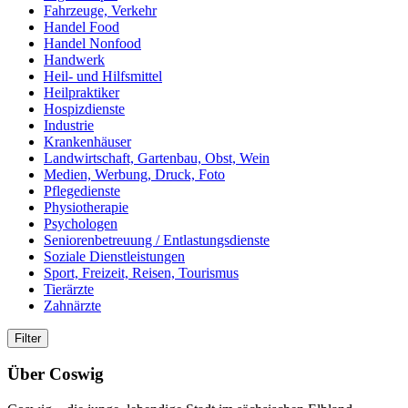
Fahrzeuge, Verkehr
Handel Food
Handel Nonfood
Handwerk
Heil- und Hilfsmittel
Heilpraktiker
Hospizdienste
Industrie
Krankenhäuser
Landwirtschaft, Gartenbau, Obst, Wein
Medien, Werbung, Druck, Foto
Pflegedienste
Physiotherapie
Psychologen
Seniorenbetreuung / Entlastungsdienste
Soziale Dienstleistungen
Sport, Freizeit, Reisen, Tourismus
Tierärzte
Zahnärzte
Über Coswig