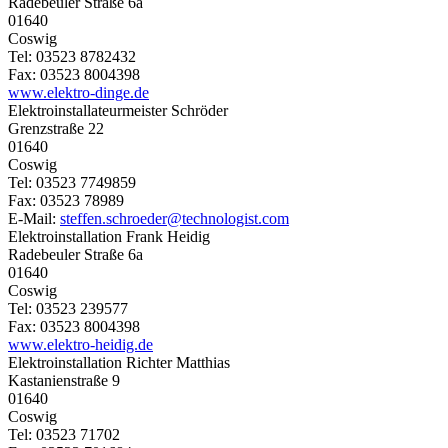
Radebeuler Straße 6a
01640
Coswig
Tel: 03523 8782432
Fax: 03523 8004398
www.elektro-dinge.de
Elektroinstallateurmeister Schröder
Grenzstraße 22
01640
Coswig
Tel: 03523 7749859
Fax: 03523 78989
E-Mail:
steffen.schroeder@technologist.com
Elektroinstallation Frank Heidig
Radebeuler Straße 6a
01640
Coswig
Tel: 03523 239577
Fax: 03523 8004398
www.elektro-heidig.de
Elektroinstallation Richter Matthias
Kastanienstraße 9
01640
Coswig
Tel: 03523 71702