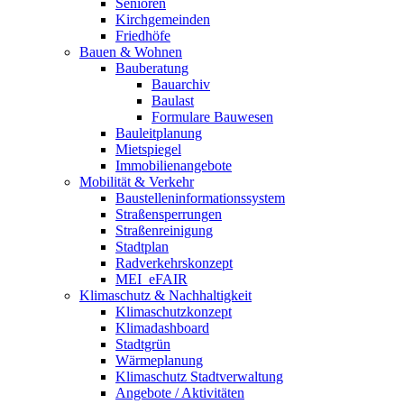
Senioren
Kirchgemeinden
Friedhöfe
Bauen & Wohnen
Bauberatung
Bauarchiv
Baulast
Formulare Bauwesen
Bauleitplanung
Mietspiegel
Immobilienangebote
Mobilität & Verkehr
Baustelleninformationssystem
Straßensperrungen
Straßenreinigung
Stadtplan
Radverkehrskonzept
MEI_eFAIR
Klimaschutz & Nachhaltigkeit
Klimaschutzkonzept
Klimadashboard
Stadtgrün
Wärmeplanung
Klimaschutz Stadtverwaltung
Angebote / Aktivitäten