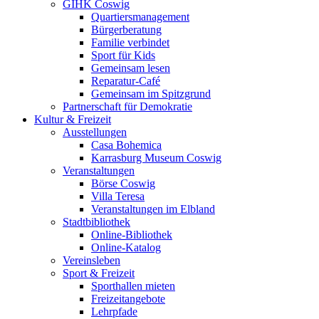
GIHK Coswig
Quartiersmanagement
Bürgerberatung
Familie verbindet
Sport für Kids
Gemeinsam lesen
Reparatur-Café
Gemeinsam im Spitzgrund
Partnerschaft für Demokratie
Kultur & Freizeit
Ausstellungen
Casa Bohemica
Karrasburg Museum Coswig
Veranstaltungen
Börse Coswig
Villa Teresa
Veranstaltungen im Elbland
Stadtbibliothek
Online-Bibliothek
Online-Katalog
Vereinsleben
Sport & Freizeit
Sporthallen mieten
Freizeitangebote
Lehrpfade