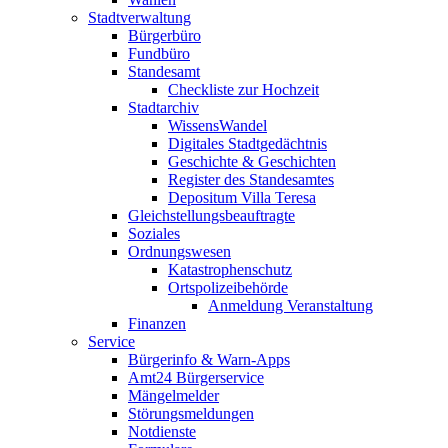
Stadtverwaltung
Bürgerbüro
Fundbüro
Standesamt
Checkliste zur Hochzeit
Stadtarchiv
WissensWandel
Digitales Stadtgedächtnis
Geschichte & Geschichten
Register des Standesamtes
Depositum Villa Teresa
Gleichstellungsbeauftragte
Soziales
Ordnungswesen
Katastrophenschutz
Ortspolizeibehörde
Anmeldung Veranstaltung
Finanzen
Service
Bürgerinfo & Warn-Apps
Amt24 Bürgerservice
Mängelmelder
Störungsmeldungen
Notdienste