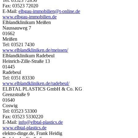
Tel: 03523 72856
Fax: 03523 72020
E-Mail:
elbgau-immobilien@t-online.de
www.elbgau-immobilien.de
Elblandklinikum Meißen
Naussauweg 7
01662
Meißen
Tel: 03521 7430
www.elblandkliniken.de/meissen/
Elblandklinikum Radebeul
Heinrich-Zille-Straße 13
01445
Radebeul
Tel: 0351 83330
www.elblandkliniken.de/radebeul/
ELBTAL PLASTICS GmbH & Co. KG
Grenzstraße 9
01640
Coswig
Tel: 03523 53300
Fax: 03523 5330220
E-Mail:
info@elbtal-plastics.de
www.elbtal-plastics.de
elektro-dinge.de, Frank Heidig