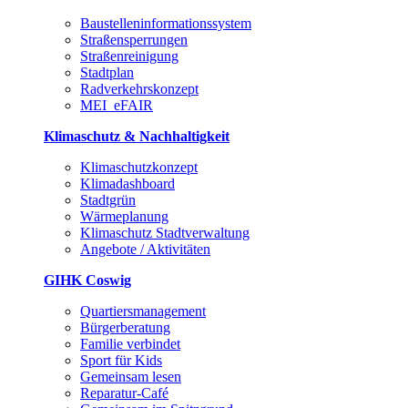
Baustelleninformationssystem
Straßensperrungen
Straßenreinigung
Stadtplan
Radverkehrskonzept
MEI_eFAIR
Klimaschutz & Nachhaltigkeit
Klimaschutzkonzept
Klimadashboard
Stadtgrün
Wärmeplanung
Klimaschutz Stadtverwaltung
Angebote / Aktivitäten
GIHK Coswig
Quartiersmanagement
Bürgerberatung
Familie verbindet
Sport für Kids
Gemeinsam lesen
Reparatur-Café