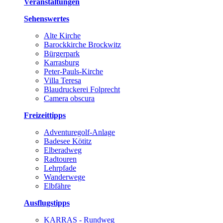
Veranstaltungen
Sehenswertes
Alte Kirche
Barockkirche Brockwitz
Bürgerpark
Karrasburg
Peter-Pauls-Kirche
Villa Teresa
Blaudruckerei Folprecht
Camera obscura
Freizeittipps
Adventuregolf-Anlage
Badesee Kötitz
Elberadweg
Radtouren
Lehrpfade
Wanderwege
Elbfähre
Ausflugstipps
KARRAS - Rundweg