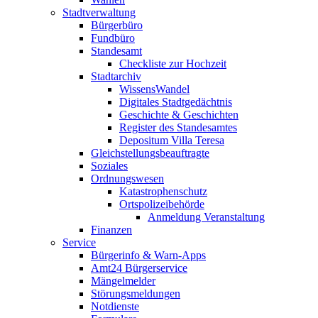
Stadtverwaltung
Bürgerbüro
Fundbüro
Standesamt
Checkliste zur Hochzeit
Stadtarchiv
WissensWandel
Digitales Stadtgedächtnis
Geschichte & Geschichten
Register des Standesamtes
Depositum Villa Teresa
Gleichstellungsbeauftragte
Soziales
Ordnungswesen
Katastrophenschutz
Ortspolizeibehörde
Anmeldung Veranstaltung
Finanzen
Service
Bürgerinfo & Warn-Apps
Amt24 Bürgerservice
Mängelmelder
Störungsmeldungen
Notdienste