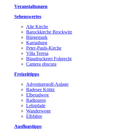
Veranstaltungen
Sehenswertes
Alte Kirche
Barockkirche Brockwitz
Bürgerpark
Karrasburg
Peter-Pauls-Kirche
Villa Teresa
Blaudruckerei Folprecht
Camera obscura
Freizeittipps
Adventuregolf-Anlage
Badesee Kötitz
Elberadweg
Radtouren
Lehrpfade
Wanderwege
Elbfähre
Ausflugstipps