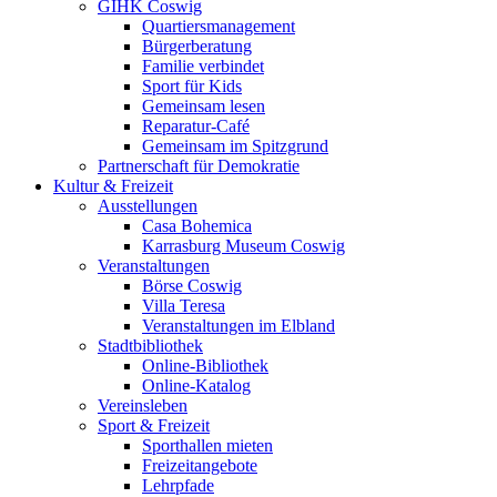
GIHK Coswig
Quartiersmanagement
Bürgerberatung
Familie verbindet
Sport für Kids
Gemeinsam lesen
Reparatur-Café
Gemeinsam im Spitzgrund
Partnerschaft für Demokratie
Kultur & Freizeit
Ausstellungen
Casa Bohemica
Karrasburg Museum Coswig
Veranstaltungen
Börse Coswig
Villa Teresa
Veranstaltungen im Elbland
Stadtbibliothek
Online-Bibliothek
Online-Katalog
Vereinsleben
Sport & Freizeit
Sporthallen mieten
Freizeitangebote
Lehrpfade