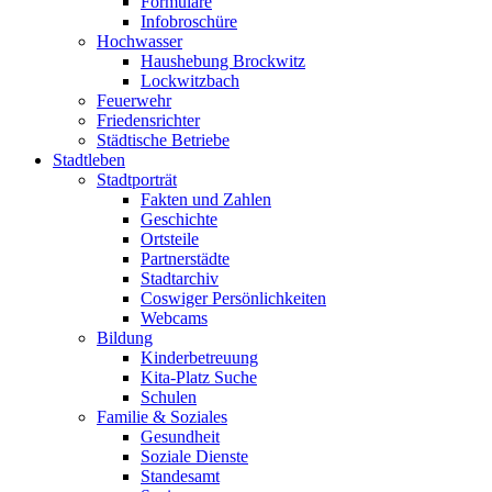
Formulare
Infobroschüre
Hochwasser
Haushebung Brockwitz
Lockwitzbach
Feuerwehr
Friedensrichter
Städtische Betriebe
Stadtleben
Stadtporträt
Fakten und Zahlen
Geschichte
Ortsteile
Partnerstädte
Stadtarchiv
Coswiger Persönlichkeiten
Webcams
Bildung
Kinderbetreuung
Kita-Platz Suche
Schulen
Familie & Soziales
Gesundheit
Soziale Dienste
Standesamt