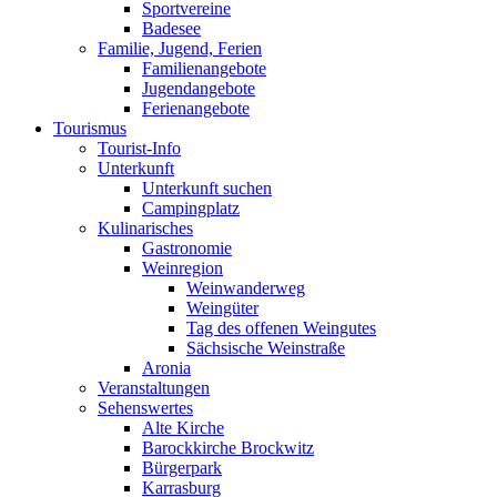
Sportvereine
Badesee
Familie, Jugend, Ferien
Familienangebote
Jugendangebote
Ferienangebote
Tourismus
Tourist-Info
Unterkunft
Unterkunft suchen
Campingplatz
Kulinarisches
Gastronomie
Weinregion
Weinwanderweg
Weingüter
Tag des offenen Weingutes
Sächsische Weinstraße
Aronia
Veranstaltungen
Sehenswertes
Alte Kirche
Barockkirche Brockwitz
Bürgerpark
Karrasburg