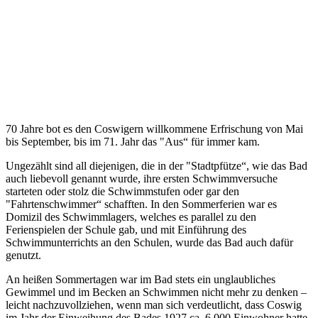
70 Jahre bot es den Coswigern willkommene Erfrischung von Mai
bis September, bis im 71. Jahr das "Aus“ für immer kam.
Ungezählt sind all diejenigen, die in der "Stadtpfütze“, wie das Bad
auch liebevoll genannt wurde, ihre ersten Schwimmversuche
starteten oder stolz die Schwimmstufen oder gar den
"Fahrtenschwimmer“ schafften. In den Sommerferien war es
Domizil des Schwimmlagers, welches es parallel zu den
Ferienspielen der Schule gab, und mit Einführung des
Schwimmunterrichts an den Schulen, wurde das Bad auch dafür
genutzt.
An heißen Sommertagen war im Bad stets ein unglaubliches
Gewimmel und im Becken an Schwimmen nicht mehr zu denken –
leicht nachzuvollziehen, wenn man sich verdeutlicht, dass Coswig
im Jahr der Einweihung des Bades 1927 ca. 6.000 Einwohner hatte,