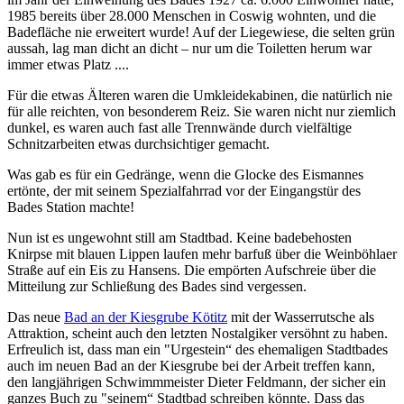
1985 bereits über 28.000 Menschen in Coswig wohnten, und die
Badefläche nie erweitert wurde! Auf der Liegewiese, die selten grün
aussah, lag man dicht an dicht – nur um die Toiletten herum war
immer etwas Platz ....
Für die etwas Älteren waren die Umkleidekabinen, die natürlich nie
für alle reichten, von besonderem Reiz. Sie waren nicht nur ziemlich
dunkel, es waren auch fast alle Trennwände durch vielfältige
Schnitzarbeiten etwas durchsichtiger gemacht.
Was gab es für ein Gedränge, wenn die Glocke des Eismannes
ertönte, der mit seinem Spezialfahrrad vor der Eingangstür des
Bades Station machte!
Nun ist es ungewohnt still am Stadtbad. Keine badebehosten
Knirpse mit blauen Lippen laufen mehr barfuß über die Weinböhlaer
Straße auf ein Eis zu Hansens. Die empörten Aufschreie über die
Mitteilung zur Schließung des Bades sind vergessen.
Das neue
Bad an der Kiesgrube Kötitz
mit der Wasserrutsche als
Attraktion, scheint auch den letzten Nostalgiker versöhnt zu haben.
Erfreulich ist, dass man ein "Urgestein“ des ehemaligen Stadtbades
auch im neuen Bad an der Kiesgrube bei der Arbeit treffen kann,
den langjährigen Schwimmmeister Dieter Feldmann, der sicher ein
ganzes Buch zu "seinem“ Stadtbad schreiben könnte. Dass das