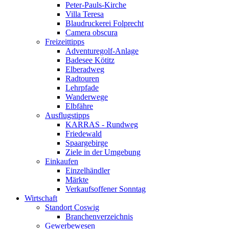
Peter-Pauls-Kirche
Villa Teresa
Blaudruckerei Folprecht
Camera obscura
Freizeittipps
Adventuregolf-Anlage
Badesee Kötitz
Elberadweg
Radtouren
Lehrpfade
Wanderwege
Elbfähre
Ausflugstipps
KARRAS - Rundweg
Friedewald
Spaargebirge
Ziele in der Umgebung
Einkaufen
Einzelhändler
Märkte
Verkaufsoffener Sonntag
Wirtschaft
Standort Coswig
Branchenverzeichnis
Gewerbewesen