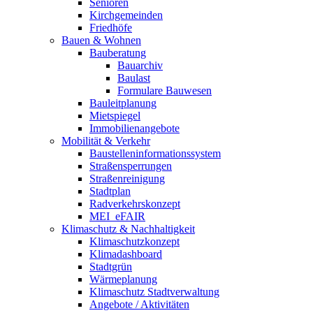
Senioren
Kirchgemeinden
Friedhöfe
Bauen & Wohnen
Bauberatung
Bauarchiv
Baulast
Formulare Bauwesen
Bauleitplanung
Mietspiegel
Immobilienangebote
Mobilität & Verkehr
Baustelleninformationssystem
Straßensperrungen
Straßenreinigung
Stadtplan
Radverkehrskonzept
MEI_eFAIR
Klimaschutz & Nachhaltigkeit
Klimaschutzkonzept
Klimadashboard
Stadtgrün
Wärmeplanung
Klimaschutz Stadtverwaltung
Angebote / Aktivitäten