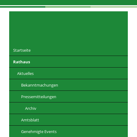
Navigation
überspringen
Startseite
Rathaus
DE
EN
CZ
PL
Aktuelles
Bekanntmachungen
Pressemitteilungen
Archiv
Amtsblatt
Genehmigte Events