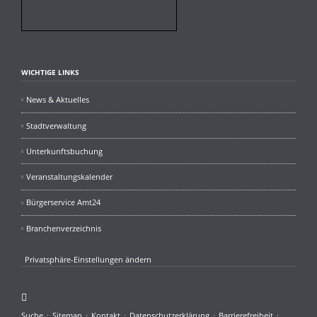
WICHTIGE LINKS
News & Aktuelles
Stadtverwaltung
Unterkunftsbuchung
Veranstaltungskalender
Bürgerservice Amt24
Branchenverzeichnis
Privatsphäre-Einstellungen ändern
Facebook
Navigation
Suche
Sitemap
Kontakt
Datenschutzerklärung
Barrierefreiheit