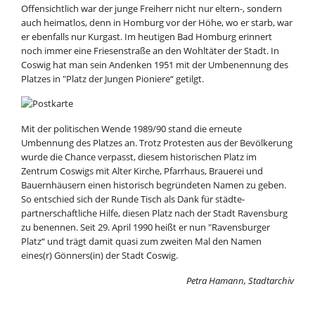
Offensichtlich war der junge Freiherr nicht nur eltern-, sondern
auch heimatlos, denn in Homburg vor der Höhe, wo er starb, war
er ebenfalls nur Kurgast. Im heutigen Bad Homburg erinnert
noch immer eine Friesen­straße an den Wohltäter der Stadt. In
Coswig hat man sein Andenken 1951 mit der Umbenennung des
Platzes in "Platz der Jungen Pioniere“ getilgt.
Mit der politischen Wende 1989/90 stand die erneute
Umbennung des Platzes an. Trotz Protesten aus der Bevölkerung
wurde die Chance verpasst, diesem historischen Platz im
Zentrum Coswigs mit Alter Kirche, Pfarrhaus, Brauerei und
Bauern­häusern einen historisch begründeten Namen zu geben.
So entschied sich der Runde Tisch als Dank für städte­
partnerschaftliche Hilfe, diesen Platz nach der Stadt Ravensburg
zu benennen. Seit 29. April 1990 heißt er nun "Ravensburger
Platz“ und trägt damit quasi zum zweiten Mal den Namen
eines(r) Gönners(in) der Stadt Coswig.
Petra Hamann, Stadtarchiv