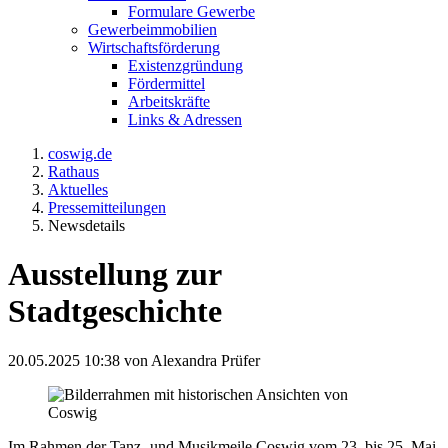
Formulare Gewerbe
Gewerbeimmobilien
Wirtschaftsförderung
Existenzgründung
Fördermittel
Arbeitskräfte
Links & Adressen
coswig.de
Rathaus
Aktuelles
Pressemitteilungen
Newsdetails
Ausstellung zur
Stadtgeschichte
20.05.2025 10:38
von Alexandra Prüfer
Im Rahmen der Tanz- und Musikmeile Coswig vom 23. bis 25. Mai