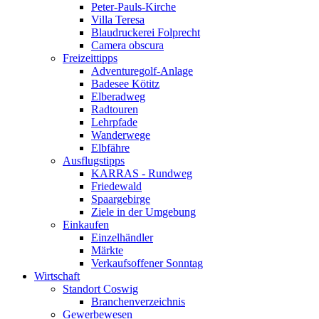
Peter-Pauls-Kirche
Villa Teresa
Blaudruckerei Folprecht
Camera obscura
Freizeittipps
Adventuregolf-Anlage
Badesee Kötitz
Elberadweg
Radtouren
Lehrpfade
Wanderwege
Elbfähre
Ausflugstipps
KARRAS - Rundweg
Friedewald
Spaargebirge
Ziele in der Umgebung
Einkaufen
Einzelhändler
Märkte
Verkaufsoffener Sonntag
Wirtschaft
Standort Coswig
Branchenverzeichnis
Gewerbewesen