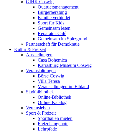
GIHK Coswig
Quartiersmanagement
Bürgerberatung
Familie verbindet
Sport für Kids
Gemeinsam lesen
Reparatur-Café
Gemeinsam im Spitzgrund
Partnerschaft für Demokratie
Kultur & Freizeit
Ausstellungen
Casa Bohemica
Karrasburg Museum Coswig
Veranstaltungen
Börse Coswig
Villa Teresa
Veranstaltungen im Elbland
Stadtbibliothek
Online-Bibliothek
Online-Katalog
Vereinsleben
Sport & Freizeit
Sporthallen mieten
Freizeitangebote
Lehrpfade