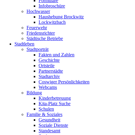
Formulare
Infobroschüre
Hochwasser
Haushebung Brockwitz
Lockwitzbach
Feuerwehr
Friedensrichter
Städtische Betriebe
Stadtleben
Stadtporträt
Fakten und Zahlen
Geschichte
Ortsteile
Partnerstädte
Stadtarchiv
Coswiger Persönlichkeiten
Webcams
Bildung
Kinderbetreuung
Kita-Platz Suche
Schulen
Familie & Soziales
Gesundheit
Soziale Dienste
Standesamt