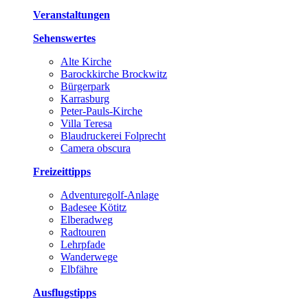
Veranstaltungen
Sehenswertes
Alte Kirche
Barockkirche Brockwitz
Bürgerpark
Karrasburg
Peter-Pauls-Kirche
Villa Teresa
Blaudruckerei Folprecht
Camera obscura
Freizeittipps
Adventuregolf-Anlage
Badesee Kötitz
Elberadweg
Radtouren
Lehrpfade
Wanderwege
Elbfähre
Ausflugstipps