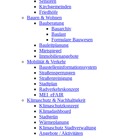
Senioren
Kirchgemeinden
Friedhöfe
Bauen & Wohnen
Bauberatung
Bauarchiv
Baulast
Formulare Bauwesen
Bauleitplanung
Mietspiegel
Immobilienangebote
Mobilität & Verkehr
Baustelleninformationssystem
Straßensperrungen
Straßenreinigung
Stadtplan
Radverkehrskonzept
MEI_eFAIR
Klimaschutz & Nachhaltigkeit
Klimaschutzkonzept
Klimadashboard
Stadtgrün
Wärmeplanung
Klimaschutz Stadtverwaltung
Angebote / Aktivitäten