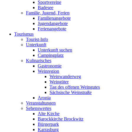
Sportvereine
Badesee
Familie, Jugend, Ferien
Familienangebote
Jugendangebote
Ferienangebote
Tourismus
Tourist-Info
Unterkunft
Unterkunft suchen
Campingplatz
Kulinarisches
Gastronomie
Weinregion
Weinwanderweg
Weingüter
Tag des offenen Weingutes
Sächsische Weinstraße
Aronia
Veranstaltungen
Sehenswertes
Alte Kirche
Barockkirche Brockwitz
Bürgerpark
Karrasburg