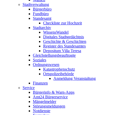
Stadtverwaltung
Bürgerbüro
Fundbüro
Standesamt
Checkliste zur Hochzeit
Stadtarchiv
WissensWandel
Digitales Stadtgedächtnis
Geschichte & Geschichten
Register des Standesamtes
Depositum Villa Teresa
Gleichstellungsbeauftragte
Soziales
Ordnungswesen
Katastrophenschutz
Ortspolizeibehörde
Anmeldung Veranstaltung
Finanzen
Service
Bürgerinfo & Warn-Apps
Amt24 Bürgerservice
Mängelmelder
Störungsmeldungen
Notdienste