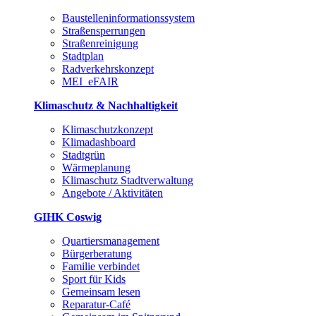
Baustelleninformationssystem
Straßensperrungen
Straßenreinigung
Stadtplan
Radverkehrskonzept
MEI_eFAIR
Klimaschutz & Nachhaltigkeit
Klimaschutzkonzept
Klimadashboard
Stadtgrün
Wärmeplanung
Klimaschutz Stadtverwaltung
Angebote / Aktivitäten
GIHK Coswig
Quartiersmanagement
Bürgerberatung
Familie verbindet
Sport für Kids
Gemeinsam lesen
Reparatur-Café