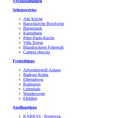
Veranstaltungen
Sehenswertes
Alte Kirche
Barockkirche Brockwitz
Bürgerpark
Karrasburg
Peter-Pauls-Kirche
Villa Teresa
Blaudruckerei Folprecht
Camera obscura
Freizeittipps
Adventuregolf-Anlage
Badesee Kötitz
Elberadweg
Radtouren
Lehrpfade
Wanderwege
Elbfähre
Ausflugstipps
KARRAS - Rundweg