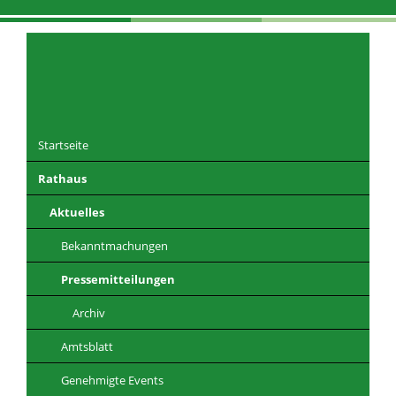
Navigation
überspringen
Startseite
Rathaus
DE
EN
CZ
PL
Aktuelles
Bekanntmachungen
Pressemitteilungen
Archiv
Amtsblatt
Genehmigte Events