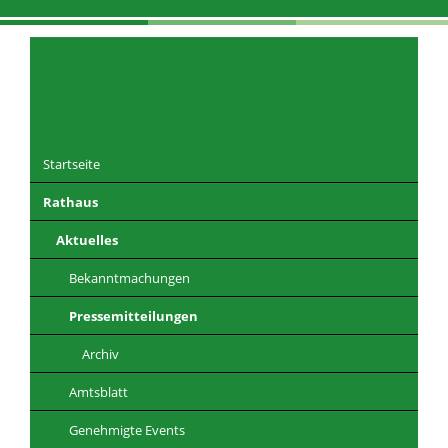
Navigation
überspringen
Startseite
Rathaus
DE
EN
CZ
PL
Aktuelles
Bekanntmachungen
Pressemitteilungen
Archiv
Amtsblatt
Genehmigte Events