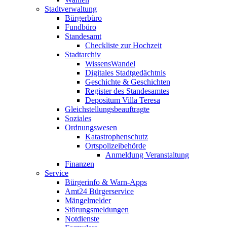
Stadtverwaltung
Bürgerbüro
Fundbüro
Standesamt
Checkliste zur Hochzeit
Stadtarchiv
WissensWandel
Digitales Stadtgedächtnis
Geschichte & Geschichten
Register des Standesamtes
Depositum Villa Teresa
Gleichstellungsbeauftragte
Soziales
Ordnungswesen
Katastrophenschutz
Ortspolizeibehörde
Anmeldung Veranstaltung
Finanzen
Service
Bürgerinfo & Warn-Apps
Amt24 Bürgerservice
Mängelmelder
Störungsmeldungen
Notdienste