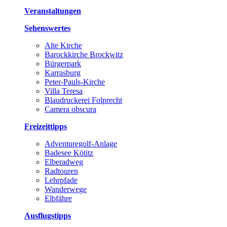
Veranstaltungen
Sehenswertes
Alte Kirche
Barockkirche Brockwitz
Bürgerpark
Karrasburg
Peter-Pauls-Kirche
Villa Teresa
Blaudruckerei Folprecht
Camera obscura
Freizeittipps
Adventuregolf-Anlage
Badesee Kötitz
Elberadweg
Radtouren
Lehrpfade
Wanderwege
Elbfähre
Ausflugstipps