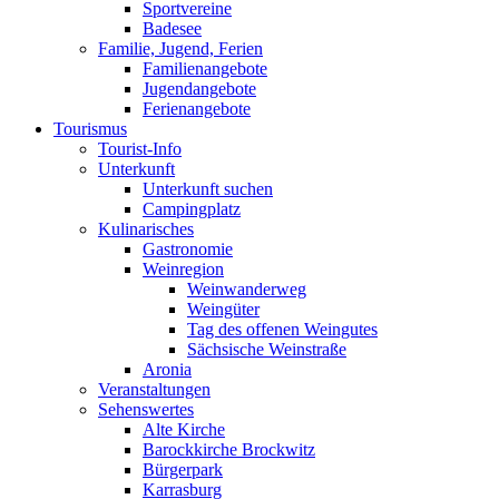
Sportvereine
Badesee
Familie, Jugend, Ferien
Familienangebote
Jugendangebote
Ferienangebote
Tourismus
Tourist-Info
Unterkunft
Unterkunft suchen
Campingplatz
Kulinarisches
Gastronomie
Weinregion
Weinwanderweg
Weingüter
Tag des offenen Weingutes
Sächsische Weinstraße
Aronia
Veranstaltungen
Sehenswertes
Alte Kirche
Barockkirche Brockwitz
Bürgerpark
Karrasburg