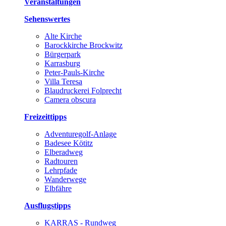
Veranstaltungen
Sehenswertes
Alte Kirche
Barockkirche Brockwitz
Bürgerpark
Karrasburg
Peter-Pauls-Kirche
Villa Teresa
Blaudruckerei Folprecht
Camera obscura
Freizeittipps
Adventuregolf-Anlage
Badesee Kötitz
Elberadweg
Radtouren
Lehrpfade
Wanderwege
Elbfähre
Ausflugstipps
KARRAS - Rundweg