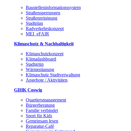
Baustelleninformationssystem
Straßensperrungen
Straßenreinigung
Stadtplan
Radverkehrskonzept
MEI_eFAIR
Klimaschutz & Nachhaltigkeit
Klimaschutzkonzept
Klimadashboard
Stadtgrün
Wärmeplanung
Klimaschutz Stadtverwaltung
Angebote / Aktivitäten
GIHK Coswig
Quartiersmanagement
Bürgerberatung
Familie verbindet
Sport für Kids
Gemeinsam lesen
Reparatur-Café