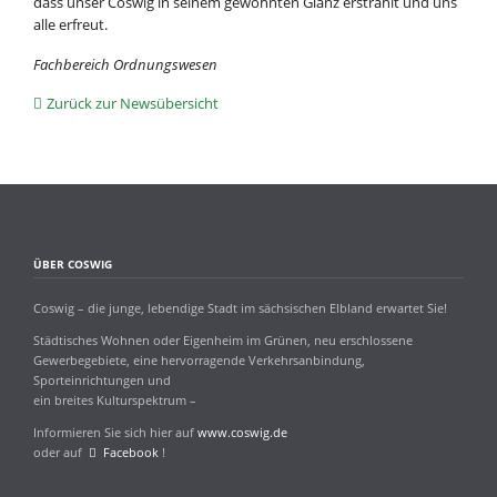
dass unser Coswig in seinem gewohnten Glanz erstrahlt und uns
alle erfreut.
Fachbereich Ordnungswesen
Zurück zur Newsübersicht
ÜBER COSWIG
Coswig – die junge, lebendige Stadt im sächsischen Elbland erwartet Sie!
Städtisches Wohnen oder Eigenheim im Grünen, neu erschlossene
Gewerbegebiete, eine hervorragende Verkehrsanbindung,
Sporteinrichtungen und
ein breites Kulturspektrum –
Informieren Sie sich hier auf
www.coswig.de
oder auf
Facebook
!