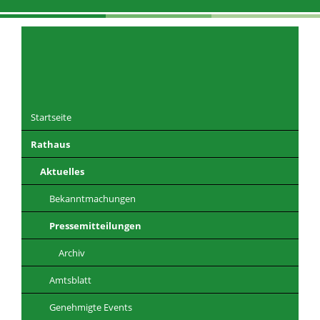
Navigation
überspringen
Startseite
Rathaus
DE
EN
CZ
PL
Aktuelles
Bekanntmachungen
Pressemitteilungen
Archiv
Amtsblatt
Genehmigte Events