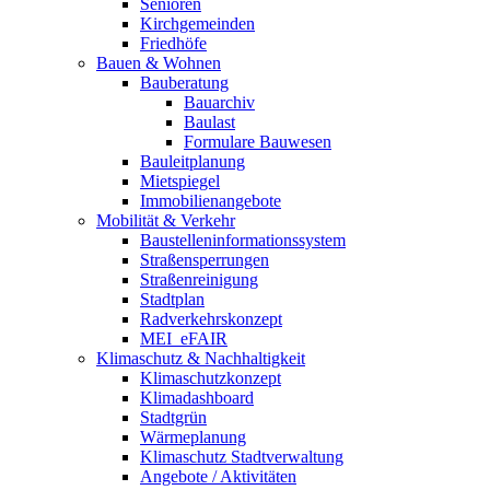
Senioren
Kirchgemeinden
Friedhöfe
Bauen & Wohnen
Bauberatung
Bauarchiv
Baulast
Formulare Bauwesen
Bauleitplanung
Mietspiegel
Immobilienangebote
Mobilität & Verkehr
Baustelleninformationssystem
Straßensperrungen
Straßenreinigung
Stadtplan
Radverkehrskonzept
MEI_eFAIR
Klimaschutz & Nachhaltigkeit
Klimaschutzkonzept
Klimadashboard
Stadtgrün
Wärmeplanung
Klimaschutz Stadtverwaltung
Angebote / Aktivitäten