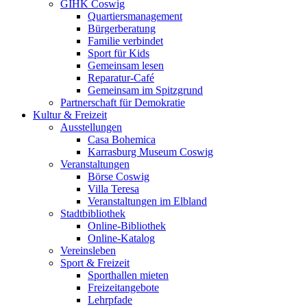
GIHK Coswig
Quartiersmanagement
Bürgerberatung
Familie verbindet
Sport für Kids
Gemeinsam lesen
Reparatur-Café
Gemeinsam im Spitzgrund
Partnerschaft für Demokratie
Kultur & Freizeit
Ausstellungen
Casa Bohemica
Karrasburg Museum Coswig
Veranstaltungen
Börse Coswig
Villa Teresa
Veranstaltungen im Elbland
Stadtbibliothek
Online-Bibliothek
Online-Katalog
Vereinsleben
Sport & Freizeit
Sporthallen mieten
Freizeitangebote
Lehrpfade