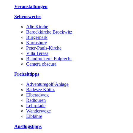
Veranstaltungen
Sehenswertes
Alte Kirche
Barockkirche Brockwitz
Bürgerpark
Karrasburg
Peter-Pauls-Kirche
Villa Teresa
Blaudruckerei Folprecht
Camera obscura
Freizeittipps
Adventuregolf-Anlage
Badesee Kötitz
Elberadweg
Radtouren
Lehrpfade
Wanderwege
Elbfähre
Ausflugstipps