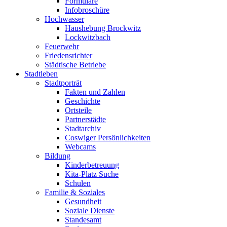
Formulare
Infobroschüre
Hochwasser
Haushebung Brockwitz
Lockwitzbach
Feuerwehr
Friedensrichter
Städtische Betriebe
Stadtleben
Stadtporträt
Fakten und Zahlen
Geschichte
Ortsteile
Partnerstädte
Stadtarchiv
Coswiger Persönlichkeiten
Webcams
Bildung
Kinderbetreuung
Kita-Platz Suche
Schulen
Familie & Soziales
Gesundheit
Soziale Dienste
Standesamt