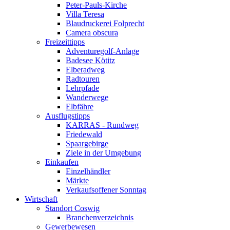
Peter-Pauls-Kirche
Villa Teresa
Blaudruckerei Folprecht
Camera obscura
Freizeittipps
Adventuregolf-Anlage
Badesee Kötitz
Elberadweg
Radtouren
Lehrpfade
Wanderwege
Elbfähre
Ausflugstipps
KARRAS - Rundweg
Friedewald
Spaargebirge
Ziele in der Umgebung
Einkaufen
Einzelhändler
Märkte
Verkaufsoffener Sonntag
Wirtschaft
Standort Coswig
Branchenverzeichnis
Gewerbewesen