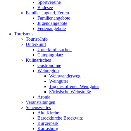
Sportvereine
Badesee
Familie, Jugend, Ferien
Familienangebote
Jugendangebote
Ferienangebote
Tourismus
Tourist-Info
Unterkunft
Unterkunft suchen
Campingplatz
Kulinarisches
Gastronomie
Weinregion
Weinwanderweg
Weingüter
Tag des offenen Weingutes
Sächsische Weinstraße
Aronia
Veranstaltungen
Sehenswertes
Alte Kirche
Barockkirche Brockwitz
Bürgerpark
Karrasburg