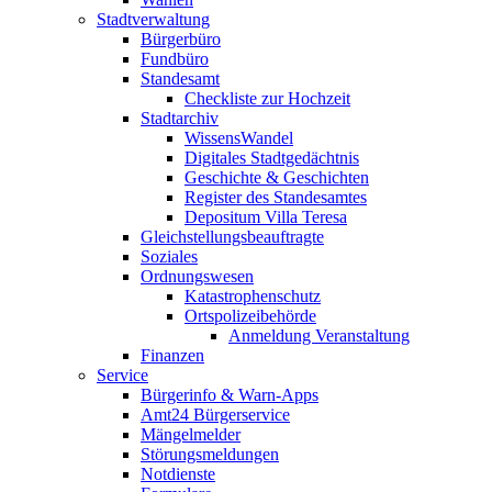
Stadtverwaltung
Bürgerbüro
Fundbüro
Standesamt
Checkliste zur Hochzeit
Stadtarchiv
WissensWandel
Digitales Stadtgedächtnis
Geschichte & Geschichten
Register des Standesamtes
Depositum Villa Teresa
Gleichstellungsbeauftragte
Soziales
Ordnungswesen
Katastrophenschutz
Ortspolizeibehörde
Anmeldung Veranstaltung
Finanzen
Service
Bürgerinfo & Warn-Apps
Amt24 Bürgerservice
Mängelmelder
Störungsmeldungen
Notdienste