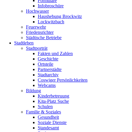
Formulare
Infobroschüre
Hochwasser
Haushebung Brockwitz
Lockwitzbach
Feuerwehr
Friedensrichter
Städtische Betriebe
Stadtleben
Stadtporträt
Fakten und Zahlen
Geschichte
Ortsteile
Partnerstädte
Stadtarchiv
Coswiger Persönlichkeiten
Webcams
Bildung
Kinderbetreuung
Kita-Platz Suche
Schulen
Familie & Soziales
Gesundheit
Soziale Dienste
Standesamt