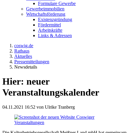
Formulare Gewerbe
Gewerbeimmobilien
Wirtschaftsförderung
Existenzgründung
Fördermittel
Arbeitskräfte
Links & Adressen
coswig.de
Rathaus
Aktuelles
Pressemitteilungen
Newsdetails
Hier: neuer
Veranstaltungskalender
04.11.2021 16:52
von Ulrike Tranberg
Die Kulturbetriebsgesellschaft Meißner Land mbH hat gemeinsam