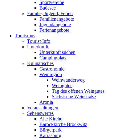
Sportvereine
Badesee
Familie, Jugend, Ferien
Familienangebote
Jugendangebote
Ferienangebote
Tourismus
Tourist-Info
Unterkunft
Unterkunft suchen
Campingplatz
Kulinarisches
Gastronomie
Weinregion
Weinwanderweg
Weingüter
Tag des offenen Weingutes
Sächsische Weinstraße
Aronia
Veranstaltungen
Sehenswertes
Alte Kirche
Barockkirche Brockwitz
Bürgerpark
Karrasburg