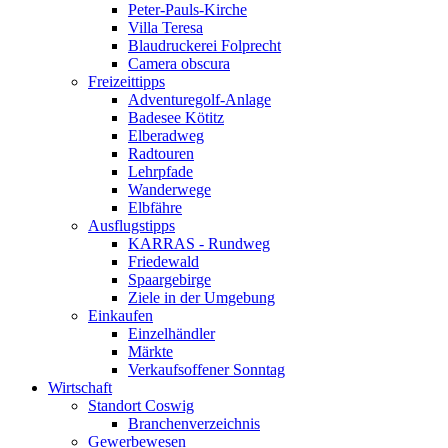
Peter-Pauls-Kirche
Villa Teresa
Blaudruckerei Folprecht
Camera obscura
Freizeittipps
Adventuregolf-Anlage
Badesee Kötitz
Elberadweg
Radtouren
Lehrpfade
Wanderwege
Elbfähre
Ausflugstipps
KARRAS - Rundweg
Friedewald
Spaargebirge
Ziele in der Umgebung
Einkaufen
Einzelhändler
Märkte
Verkaufsoffener Sonntag
Wirtschaft
Standort Coswig
Branchenverzeichnis
Gewerbewesen