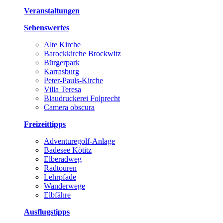
Veranstaltungen
Sehenswertes
Alte Kirche
Barockkirche Brockwitz
Bürgerpark
Karrasburg
Peter-Pauls-Kirche
Villa Teresa
Blaudruckerei Folprecht
Camera obscura
Freizeittipps
Adventuregolf-Anlage
Badesee Kötitz
Elberadweg
Radtouren
Lehrpfade
Wanderwege
Elbfähre
Ausflugstipps