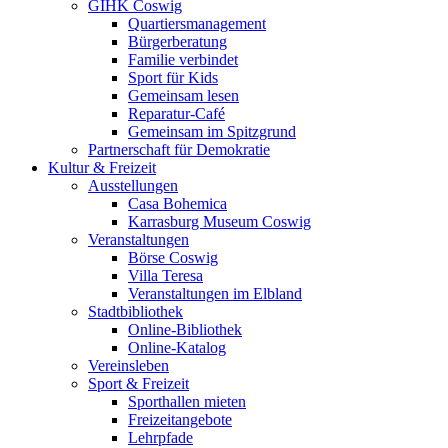
GIHK Coswig
Quartiersmanagement
Bürgerberatung
Familie verbindet
Sport für Kids
Gemeinsam lesen
Reparatur-Café
Gemeinsam im Spitzgrund
Partnerschaft für Demokratie
Kultur & Freizeit
Ausstellungen
Casa Bohemica
Karrasburg Museum Coswig
Veranstaltungen
Börse Coswig
Villa Teresa
Veranstaltungen im Elbland
Stadtbibliothek
Online-Bibliothek
Online-Katalog
Vereinsleben
Sport & Freizeit
Sporthallen mieten
Freizeitangebote
Lehrpfade