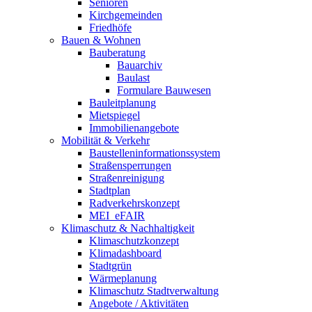
Senioren
Kirchgemeinden
Friedhöfe
Bauen & Wohnen
Bauberatung
Bauarchiv
Baulast
Formulare Bauwesen
Bauleitplanung
Mietspiegel
Immobilienangebote
Mobilität & Verkehr
Baustelleninformationssystem
Straßensperrungen
Straßenreinigung
Stadtplan
Radverkehrskonzept
MEI_eFAIR
Klimaschutz & Nachhaltigkeit
Klimaschutzkonzept
Klimadashboard
Stadtgrün
Wärmeplanung
Klimaschutz Stadtverwaltung
Angebote / Aktivitäten