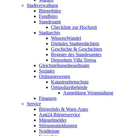
Stadtverwaltung
Bürgerbüro
Fundbüro
Standesamt
Checkliste zur Hochzeit
Stadtarchiv
WissensWandel
Digitales Stadtgedächtnis
Geschichte & Geschichten
Register des Standesamtes
Depositum Villa Teresa
Gleichstellungsbeauftragte
Soziales
Ordnungswesen
Katastrophenschutz
Ortspolizeibehörde
Anmeldung Veranstaltung
Finanzen
Service
Bürgerinfo & Warn-Apps
Amt24 Bürgerservice
Mängelmelder
Störungsmeldungen
Notdienste