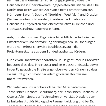
Rahmen des modellhaften Forschungsprojektes „HUeBro –
Haushebung in Überschwemmungsgebieten am Beispiel des Elbe
Dorfes Brockwitz“ war seit 2017 von einem Forscherteam aus
Nürnberg (Bayern), Detmold (Nordrhein-Westfalen) und Dresden
(Sachsen) untersucht worden, inwiefern die Anhebung von
Häusern in Flutgebieten eine Alternative etwa zu Deichen und
Hochwasserschutzmauern sein kann.
Aufgrund der positiven Ergebnisse hinsichtlich der technischen
Umsetzbarkeit und der Wirkung der möglichen Haushebungen
wurde nun erfreulicherweise beschlossen, auch die
Projektumsetzung aus dem Bundeshaushalt zu fördern.
Für die von Hochwasser bedrohten Hauseigentümer in Brockwitz
bedeutet dies, dass ihre Häuser und Teile des Grundstücks sowie
in der Folge auch die Straße angehoben werden können, so dass
sie zukünftig nicht mehr bei jedem größeren Hochwasser
überflutet werden.
Wir bedanken uns sehr herzlich bei den Mitarbeitern der
Technischen Hochschule Nürnberg, der Technischen Hochschule
Ostwestfalen-Lippe, der Technischen Universität Dresden, dem
Leibnitz-Institut für ökologische Raumentwicklung und bei Dr.