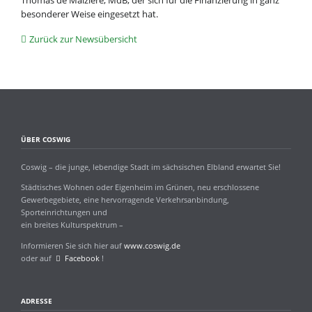
Thomas de Maizière, MdB, der sich für die Finanzierung in ganz
besonderer Weise eingesetzt hat.
Zurück zur Newsübersicht
ÜBER COSWIG
Coswig – die junge, lebendige Stadt im sächsischen Elbland erwartet Sie!
Städtisches Wohnen oder Eigenheim im Grünen, neu erschlossene
Gewerbegebiete, eine hervorragende Verkehrsanbindung,
Sporteinrichtungen und
ein breites Kulturspektrum –
Informieren Sie sich hier auf
www.coswig.de
oder auf
Facebook
!
ADRESSE