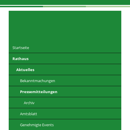
Navigation
überspringen
Startseite
Rathaus
DE
EN
CZ
PL
Aktuelles
Bekanntmachungen
Pressemitteilungen
Archiv
Amtsblatt
Genehmigte Events