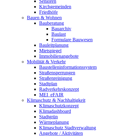
Senioren
Kirchgemeinden
Friedhöfe
Bauen & Wohnen
Bauberatung
Bauarchiv
Baulast
Formulare Bauwesen
Bauleitplanung
Mietspiegel
Immobilienangebote
Mobilität & Verkehr
Baustelleninformationssystem
Straßensperrungen
Straßenreinigung
Stadtplan
Radverkehrskonzept
MEI_eFAIR
Klimaschutz & Nachhaltigkeit
Klimaschutzkonzept
Klimadashboard
Stadtgrün
Wärmeplanung
Klimaschutz Stadtverwaltung
Angebote / Aktivitäten