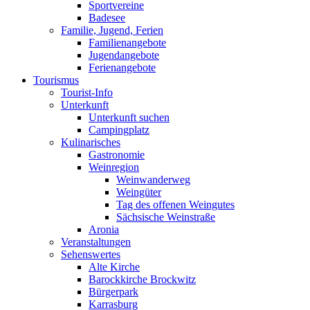
Sportvereine
Badesee
Familie, Jugend, Ferien
Familienangebote
Jugendangebote
Ferienangebote
Tourismus
Tourist-Info
Unterkunft
Unterkunft suchen
Campingplatz
Kulinarisches
Gastronomie
Weinregion
Weinwanderweg
Weingüter
Tag des offenen Weingutes
Sächsische Weinstraße
Aronia
Veranstaltungen
Sehenswertes
Alte Kirche
Barockkirche Brockwitz
Bürgerpark
Karrasburg