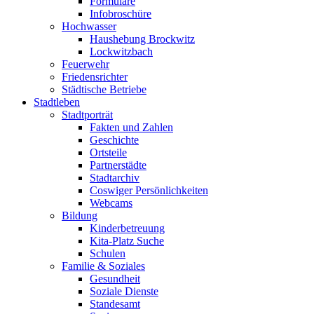
Formulare
Infobroschüre
Hochwasser
Haushebung Brockwitz
Lockwitzbach
Feuerwehr
Friedensrichter
Städtische Betriebe
Stadtleben
Stadtporträt
Fakten und Zahlen
Geschichte
Ortsteile
Partnerstädte
Stadtarchiv
Coswiger Persönlichkeiten
Webcams
Bildung
Kinderbetreuung
Kita-Platz Suche
Schulen
Familie & Soziales
Gesundheit
Soziale Dienste
Standesamt