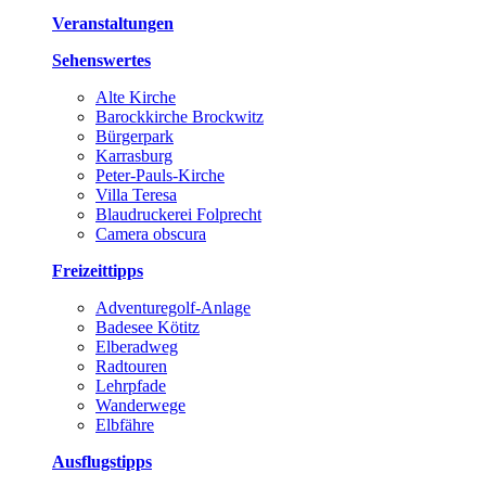
Veranstaltungen
Sehenswertes
Alte Kirche
Barockkirche Brockwitz
Bürgerpark
Karrasburg
Peter-Pauls-Kirche
Villa Teresa
Blaudruckerei Folprecht
Camera obscura
Freizeittipps
Adventuregolf-Anlage
Badesee Kötitz
Elberadweg
Radtouren
Lehrpfade
Wanderwege
Elbfähre
Ausflugstipps