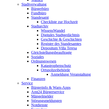
Stadtverwaltung
Bürgerbüro
Fundbüro
Standesamt
Checkliste zur Hochzeit
Stadtarchiv
WissensWandel
Digitales Stadtgedächtnis
Geschichte & Geschichten
Register des Standesamtes
Depositum Villa Teresa
Gleichstellungsbeauftragte
Soziales
Ordnungswesen
Katastrophenschutz
Ortspolizeibehörde
Anmeldung Veranstaltung
Finanzen
Service
Bürgerinfo & Warn-Apps
Amt24 Bürgerservice
Mängelmelder
Störungsmeldungen
Notdienste