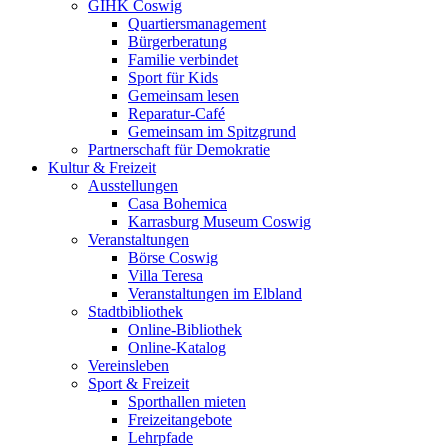
GIHK Coswig
Quartiersmanagement
Bürgerberatung
Familie verbindet
Sport für Kids
Gemeinsam lesen
Reparatur-Café
Gemeinsam im Spitzgrund
Partnerschaft für Demokratie
Kultur & Freizeit
Ausstellungen
Casa Bohemica
Karrasburg Museum Coswig
Veranstaltungen
Börse Coswig
Villa Teresa
Veranstaltungen im Elbland
Stadtbibliothek
Online-Bibliothek
Online-Katalog
Vereinsleben
Sport & Freizeit
Sporthallen mieten
Freizeitangebote
Lehrpfade