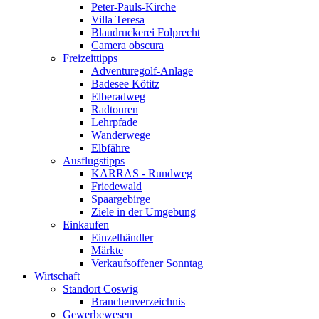
Peter-Pauls-Kirche
Villa Teresa
Blaudruckerei Folprecht
Camera obscura
Freizeittipps
Adventuregolf-Anlage
Badesee Kötitz
Elberadweg
Radtouren
Lehrpfade
Wanderwege
Elbfähre
Ausflugstipps
KARRAS - Rundweg
Friedewald
Spaargebirge
Ziele in der Umgebung
Einkaufen
Einzelhändler
Märkte
Verkaufsoffener Sonntag
Wirtschaft
Standort Coswig
Branchenverzeichnis
Gewerbewesen