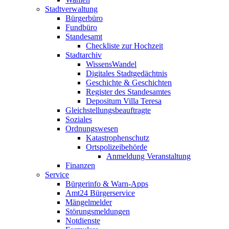
Stadtverwaltung
Bürgerbüro
Fundbüro
Standesamt
Checkliste zur Hochzeit
Stadtarchiv
WissensWandel
Digitales Stadtgedächtnis
Geschichte & Geschichten
Register des Standesamtes
Depositum Villa Teresa
Gleichstellungsbeauftragte
Soziales
Ordnungswesen
Katastrophenschutz
Ortspolizeibehörde
Anmeldung Veranstaltung
Finanzen
Service
Bürgerinfo & Warn-Apps
Amt24 Bürgerservice
Mängelmelder
Störungsmeldungen
Notdienste