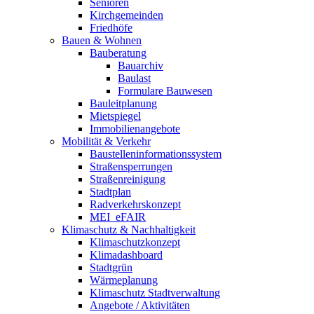
Senioren
Kirchgemeinden
Friedhöfe
Bauen & Wohnen
Bauberatung
Bauarchiv
Baulast
Formulare Bauwesen
Bauleitplanung
Mietspiegel
Immobilienangebote
Mobilität & Verkehr
Baustelleninformationssystem
Straßensperrungen
Straßenreinigung
Stadtplan
Radverkehrskonzept
MEI_eFAIR
Klimaschutz & Nachhaltigkeit
Klimaschutzkonzept
Klimadashboard
Stadtgrün
Wärmeplanung
Klimaschutz Stadtverwaltung
Angebote / Aktivitäten