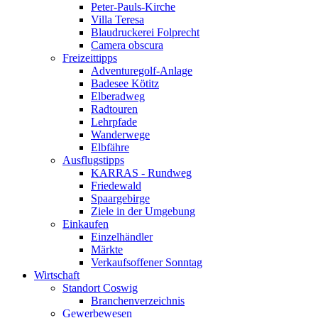
Peter-Pauls-Kirche
Villa Teresa
Blaudruckerei Folprecht
Camera obscura
Freizeittipps
Adventuregolf-Anlage
Badesee Kötitz
Elberadweg
Radtouren
Lehrpfade
Wanderwege
Elbfähre
Ausflugstipps
KARRAS - Rundweg
Friedewald
Spaargebirge
Ziele in der Umgebung
Einkaufen
Einzelhändler
Märkte
Verkaufsoffener Sonntag
Wirtschaft
Standort Coswig
Branchenverzeichnis
Gewerbewesen