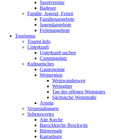
Sportvereine
Badesee
Familie, Jugend, Ferien
Familienangebote
Jugendangebote
Ferienangebote
Tourismus
Tourist-Info
Unterkunft
Unterkunft suchen
Campingplatz
Kulinarisches
Gastronomie
Weinregion
Weinwanderweg
Weingüter
Tag des offenen Weingutes
Sächsische Weinstraße
Aronia
Veranstaltungen
Sehenswertes
Alte Kirche
Barockkirche Brockwitz
Bürgerpark
Karrasburg