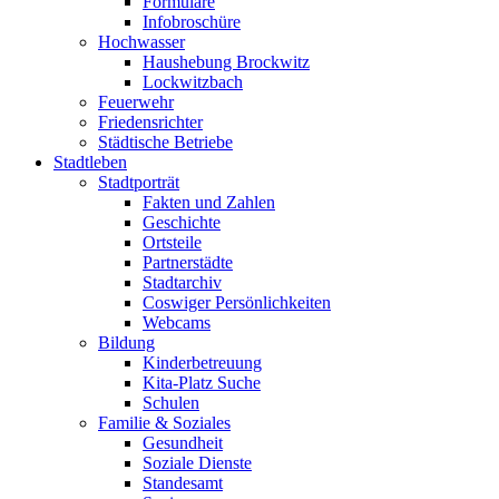
Formulare
Infobroschüre
Hochwasser
Haushebung Brockwitz
Lockwitzbach
Feuerwehr
Friedensrichter
Städtische Betriebe
Stadtleben
Stadtporträt
Fakten und Zahlen
Geschichte
Ortsteile
Partnerstädte
Stadtarchiv
Coswiger Persönlichkeiten
Webcams
Bildung
Kinderbetreuung
Kita-Platz Suche
Schulen
Familie & Soziales
Gesundheit
Soziale Dienste
Standesamt