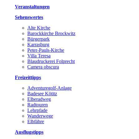
Veranstaltungen
Sehenswertes
Alte Kirche
Barockkirche Brockwitz
Bürgerpark
Karrasburg
Peter-Pauls-Kirche
Villa Teresa
Blaudruckerei Folprecht
Camera obscura
Freizeittipps
Adventuregolf-Anlage
Badesee Kötitz
Elberadweg
Radtouren
Lehrpfade
Wanderwege
Elbfähre
Ausflugstipps