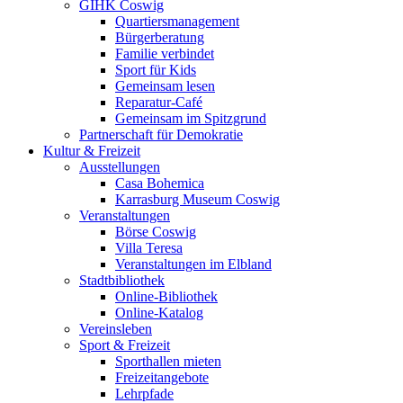
GIHK Coswig
Quartiersmanagement
Bürgerberatung
Familie verbindet
Sport für Kids
Gemeinsam lesen
Reparatur-Café
Gemeinsam im Spitzgrund
Partnerschaft für Demokratie
Kultur & Freizeit
Ausstellungen
Casa Bohemica
Karrasburg Museum Coswig
Veranstaltungen
Börse Coswig
Villa Teresa
Veranstaltungen im Elbland
Stadtbibliothek
Online-Bibliothek
Online-Katalog
Vereinsleben
Sport & Freizeit
Sporthallen mieten
Freizeitangebote
Lehrpfade