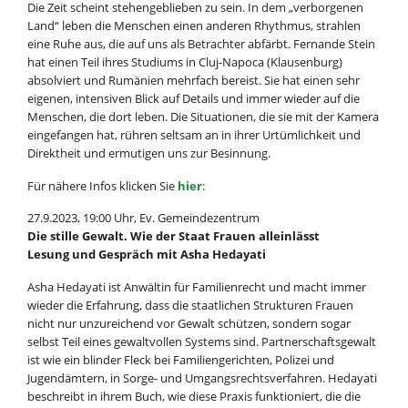
Die Zeit scheint stehengeblieben zu sein. In dem „verborgenen
Land“ leben die Menschen einen anderen Rhythmus, strahlen
eine Ruhe aus, die auf uns als Betrachter abfärbt. Fernande Stein
hat einen Teil ihres Studiums in Cluj-Napoca (Klausenburg)
absolviert und Rumänien mehrfach bereist. Sie hat einen sehr
eigenen, intensiven Blick auf Details und immer wieder auf die
Menschen, die dort leben. Die Situationen, die sie mit der Kamera
eingefangen hat, rühren seltsam an in ihrer Urtümlichkeit und
Direktheit und ermutigen uns zur Besinnung.
Für nähere Infos klicken Sie
hier
:
27.9.2023, 19:00 Uhr, Ev. Gemeindezentrum
Die stille Gewalt. Wie der Staat Frauen alleinlässt
Lesung und Gespräch mit Asha Hedayati
Asha Hedayati ist Anwältin für Familienrecht und macht immer
wieder die Erfahrung, dass die staatlichen Strukturen Frauen
nicht nur unzureichend vor Gewalt schützen, sondern sogar
selbst Teil eines gewaltvollen Systems sind. Partnerschaftsgewalt
ist wie ein blinder Fleck bei Familiengerichten, Polizei und
Jugendämtern, in Sorge- und Umgangsrechtsverfahren. Hedayati
beschreibt in ihrem Buch, wie diese Praxis funktioniert, die die