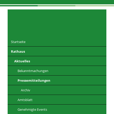
Navigation
überspringen
Startseite
Rathaus
DE
EN
CZ
PL
Aktuelles
Bekanntmachungen
Pressemitteilungen
Archiv
Amtsblatt
Genehmigte Events