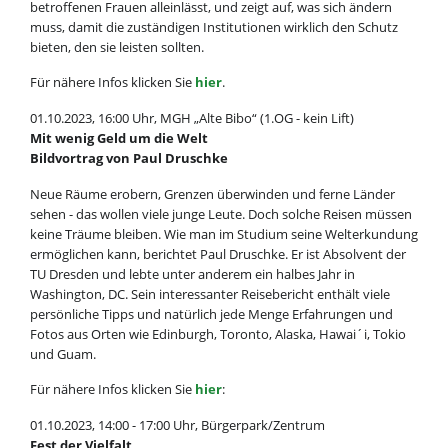
betroffenen Frauen alleinlässt, und zeigt auf, was sich ändern
muss, damit die zuständigen Institutionen wirklich den Schutz
bieten, den sie leisten sollten.
Für nähere Infos klicken Sie
hier
.
01.10.2023, 16:00 Uhr, MGH „Alte Bibo“ (1.OG - kein Lift)
Mit wenig Geld um die Welt
Bildvortrag von Paul Druschke
Neue Räume erobern, Grenzen überwinden und ferne Länder
sehen - das wollen viele junge Leute. Doch solche Reisen müssen
keine Träume bleiben. Wie man im Studium seine Welterkundung
ermöglichen kann, berichtet Paul Druschke. Er ist Absolvent der
TU Dresden und lebte unter anderem ein halbes Jahr in
Washington, DC. Sein interessanter Reisebericht enthält viele
persönliche Tipps und natürlich jede Menge Erfahrungen und
Fotos aus Orten wie Edinburgh, Toronto, Alaska, Hawai´i, Tokio
und Guam.
Für nähere Infos klicken Sie
hier
:
01.10.2023, 14:00 - 17:00 Uhr, Bürgerpark/Zentrum
Fest der Vielfalt