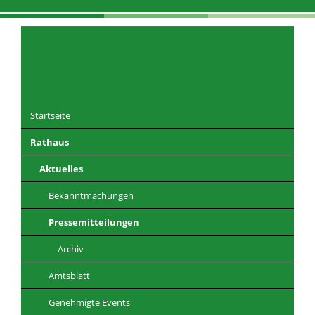
Navigation
überspringen
Startseite
Rathaus
DE
EN
CZ
PL
Aktuelles
Bekanntmachungen
Pressemitteilungen
Archiv
Amtsblatt
Genehmigte Events