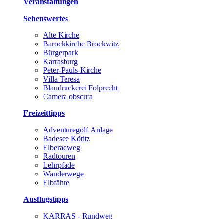
Veranstaltungen
Sehenswertes
Alte Kirche
Barockkirche Brockwitz
Bürgerpark
Karrasburg
Peter-Pauls-Kirche
Villa Teresa
Blaudruckerei Folprecht
Camera obscura
Freizeittipps
Adventuregolf-Anlage
Badesee Kötitz
Elberadweg
Radtouren
Lehrpfade
Wanderwege
Elbfähre
Ausflugstipps
KARRAS - Rundweg