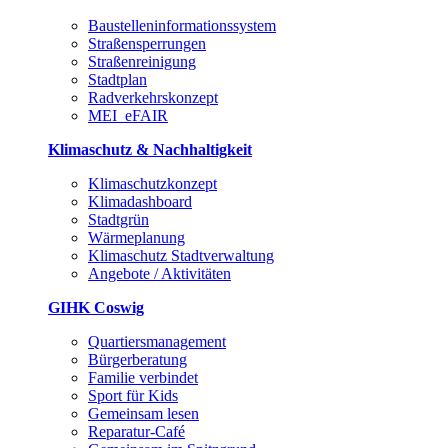
Baustelleninformationssystem
Straßensperrungen
Straßenreinigung
Stadtplan
Radverkehrskonzept
MEI_eFAIR
Klimaschutz & Nachhaltigkeit
Klimaschutzkonzept
Klimadashboard
Stadtgrün
Wärmeplanung
Klimaschutz Stadtverwaltung
Angebote / Aktivitäten
GIHK Coswig
Quartiersmanagement
Bürgerberatung
Familie verbindet
Sport für Kids
Gemeinsam lesen
Reparatur-Café