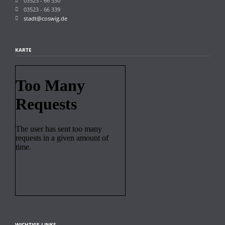
03523 - 66 330
03523 - 66 339
stadt@coswig.de
KARTE
WICHTIGE LINKS