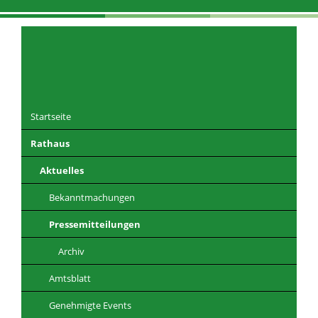
Navigation
überspringen
Startseite
Rathaus
DE
EN
CZ
PL
Aktuelles
Bekanntmachungen
Pressemitteilungen
Archiv
Amtsblatt
Genehmigte Events