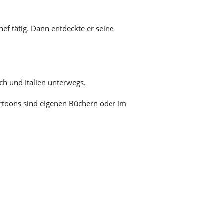
Märkte
Verkaufsoffener Sonntag
Partnerschaft für Demokratie
hef tätig. Dann entdeckte er seine
Städtische Betriebe
ch und Italien unterwegs.
artoons sind eigenen Büchern oder im