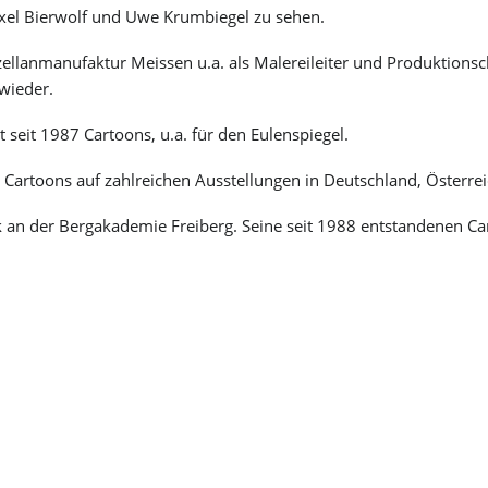
 Axel Bierwolf und Uwe Krumbiegel zu sehen.
Jugendangebote
Badesee Kötitz
Friedewald
Ferienangebote
Elberadweg
Spaargebirge
Klimaschutz & Nachhaltigkeit
GIHK Coswig
rzellanmanufaktur Meissen u.a. als Malereileiter und Produktionsc
Radtouren
Ziele in der Umgebung
Feuerwehr
Friedensrichter
wieder.
Klimaschutzkonzept
Lehrpfade
Quartiersmanagement
Klimadashboard
Wanderwege
Bürgerberatung
 seit 1987 Cartoons, u.a. für den Eulenspiegel.
Stadtgrün
Elbfähre
Familie verbindet
Wärmeplanung
Sport für Kids
en Cartoons auf zahlreichen Ausstellungen in Deutschland, Österrei
Klimaschutz Stadtverwaltung
Gemeinsam lesen
Angebote / Aktivitäten
Reparatur-Café
k an der Bergakademie Freiberg. Seine seit 1988 entstandenen C
Gemeinsam im Spitzgrund