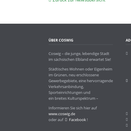
ÜBER COSWIG
AD
Coswig – die junge, lebendige Stadt
im sächsischen Elbland erwartet Sie!
Städtisches Wohnen oder Eigenheim
im Grünen, neu erschlossene
Gewerbegebiete, eine hervorragende
Verkehrsanbindung,
Sporteinrichtungen und
ein breites Kulturspektrum –
Informieren Sie sich hier auf
www.coswig.de
oder auf
Facebook
!