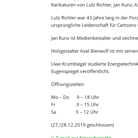
Karikaturen von Lutz Richter, Jan Kunz,
Freizeitangebote
Barockkirche Brockwitz
Lehrpfade
Bürgerpark
Mobilität & Verkehr
Lutz Richter war 43 Jahre lang in der Po
Sportvereine
Karrasburg
Hochwasser
ursprüngliche Leidenschaft für Cartoons 
Baustelleninformationssystem
Badesee
Peter-Pauls-Kirche
Haushebung Brockwitz
Straßensperrungen
Villa Teresa
Jan Kunz ist Medienbestalter und zeichnet
Lockwitzbach
Straßenreinigung
Blaudruckerei Folprecht
Stadtplan
Camera obscura
Holzgestalter Axel Bierwolf ist mit sein
Radverkehrskonzept
MEI_eFAIR
Uwe Krumbiegel studierte Energietechni
Eugenspiegel veröffentlicht.
Öffnungszeiten:
Mo – Do 9 – 18 Uhr
Fr 9 – 15 Uhr
Sa 9 – 12 Uhr
(27./28.12.2019 geschlossen)
Zurück zur Newsübersicht