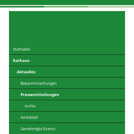
Navigation
überspringen
Startseite
Rathaus
DE
EN
CZ
PL
Aktuelles
Bekanntmachungen
Pressemitteilungen
Archiv
Amtsblatt
Genehmigte Events