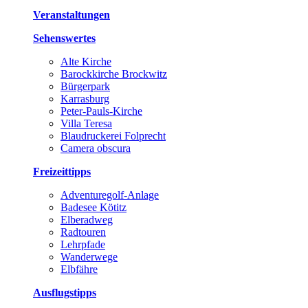
Veranstaltungen
Sehenswertes
Alte Kirche
Barockkirche Brockwitz
Bürgerpark
Karrasburg
Peter-Pauls-Kirche
Villa Teresa
Blaudruckerei Folprecht
Camera obscura
Freizeittipps
Adventuregolf-Anlage
Badesee Kötitz
Elberadweg
Radtouren
Lehrpfade
Wanderwege
Elbfähre
Ausflugstipps