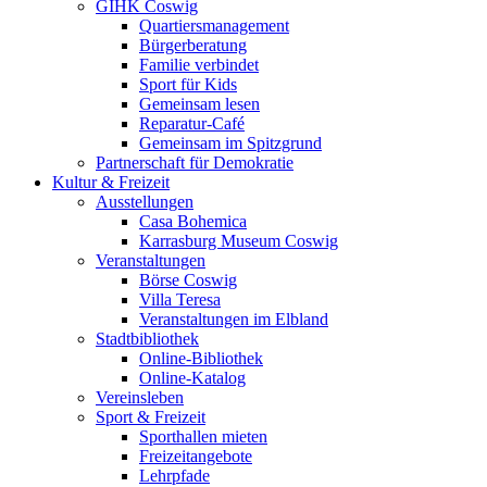
GIHK Coswig
Quartiersmanagement
Bürgerberatung
Familie verbindet
Sport für Kids
Gemeinsam lesen
Reparatur-Café
Gemeinsam im Spitzgrund
Partnerschaft für Demokratie
Kultur & Freizeit
Ausstellungen
Casa Bohemica
Karrasburg Museum Coswig
Veranstaltungen
Börse Coswig
Villa Teresa
Veranstaltungen im Elbland
Stadtbibliothek
Online-Bibliothek
Online-Katalog
Vereinsleben
Sport & Freizeit
Sporthallen mieten
Freizeitangebote
Lehrpfade