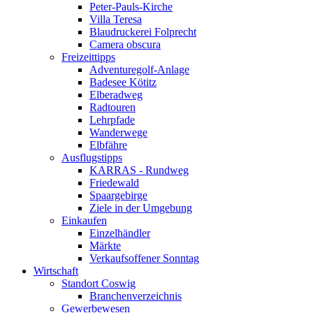
Peter-Pauls-Kirche
Villa Teresa
Blaudruckerei Folprecht
Camera obscura
Freizeittipps
Adventuregolf-Anlage
Badesee Kötitz
Elberadweg
Radtouren
Lehrpfade
Wanderwege
Elbfähre
Ausflugstipps
KARRAS - Rundweg
Friedewald
Spaargebirge
Ziele in der Umgebung
Einkaufen
Einzelhändler
Märkte
Verkaufsoffener Sonntag
Wirtschaft
Standort Coswig
Branchenverzeichnis
Gewerbewesen