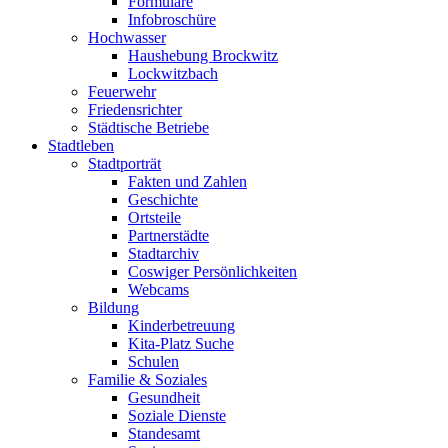
Formulare
Infobroschüre
Hochwasser
Haushebung Brockwitz
Lockwitzbach
Feuerwehr
Friedensrichter
Städtische Betriebe
Stadtleben
Stadtporträt
Fakten und Zahlen
Geschichte
Ortsteile
Partnerstädte
Stadtarchiv
Coswiger Persönlichkeiten
Webcams
Bildung
Kinderbetreuung
Kita-Platz Suche
Schulen
Familie & Soziales
Gesundheit
Soziale Dienste
Standesamt