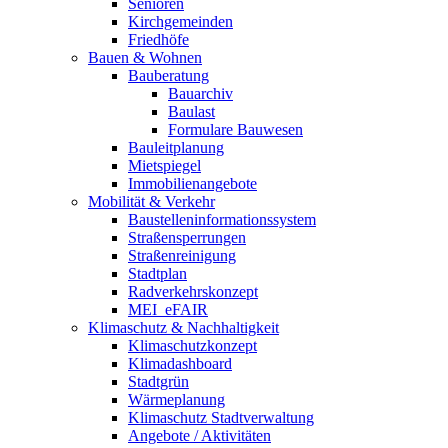
Senioren
Kirchgemeinden
Friedhöfe
Bauen & Wohnen
Bauberatung
Bauarchiv
Baulast
Formulare Bauwesen
Bauleitplanung
Mietspiegel
Immobilienangebote
Mobilität & Verkehr
Baustelleninformationssystem
Straßensperrungen
Straßenreinigung
Stadtplan
Radverkehrskonzept
MEI_eFAIR
Klimaschutz & Nachhaltigkeit
Klimaschutzkonzept
Klimadashboard
Stadtgrün
Wärmeplanung
Klimaschutz Stadtverwaltung
Angebote / Aktivitäten