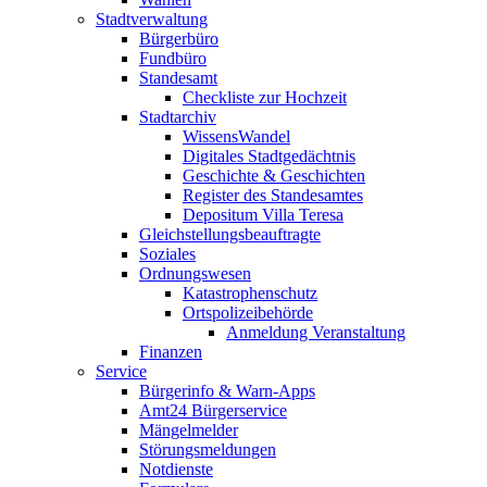
Stadtverwaltung
Bürgerbüro
Fundbüro
Standesamt
Checkliste zur Hochzeit
Stadtarchiv
WissensWandel
Digitales Stadtgedächtnis
Geschichte & Geschichten
Register des Standesamtes
Depositum Villa Teresa
Gleichstellungsbeauftragte
Soziales
Ordnungswesen
Katastrophenschutz
Ortspolizeibehörde
Anmeldung Veranstaltung
Finanzen
Service
Bürgerinfo & Warn-Apps
Amt24 Bürgerservice
Mängelmelder
Störungsmeldungen
Notdienste