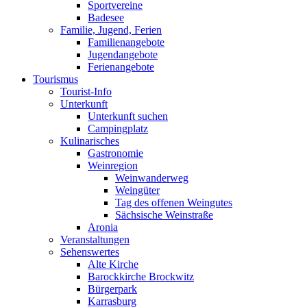
Sportvereine
Badesee
Familie, Jugend, Ferien
Familienangebote
Jugendangebote
Ferienangebote
Tourismus
Tourist-Info
Unterkunft
Unterkunft suchen
Campingplatz
Kulinarisches
Gastronomie
Weinregion
Weinwanderweg
Weingüter
Tag des offenen Weingutes
Sächsische Weinstraße
Aronia
Veranstaltungen
Sehenswertes
Alte Kirche
Barockkirche Brockwitz
Bürgerpark
Karrasburg