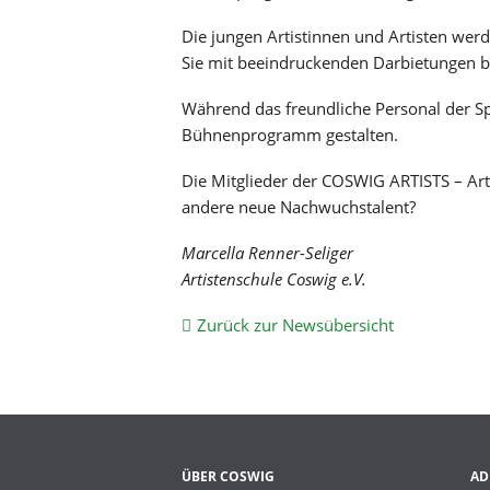
Freizeitangebote
Barockkirche Brockwitz
Die jungen Artistinnen und Artisten we
Lehrpfade
Bürgerpark
Mobilität & Verkehr
Sie mit beeindruckenden Darbietungen b
Sportvereine
Karrasburg
Hochwasser
Baustelleninformationssystem
Badesee
Peter-Pauls-Kirche
Während das freundliche Personal der Spi
Haushebung Brockwitz
Straßensperrungen
Villa Teresa
Bühnenprogramm gestalten.
Lockwitzbach
Straßenreinigung
Blaudruckerei Folprecht
Stadtplan
Camera obscura
Die Mitglieder der COSWIG ARTISTS – Arti
Radverkehrskonzept
MEI_eFAIR
andere neue Nachwuchstalent?
Marcella Renner-Seliger
Artistenschule Coswig e.V.
Zurück zur Newsübersicht
ÜBER COSWIG
AD