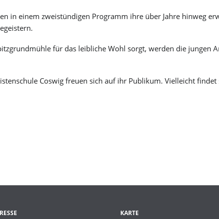
Jugendangebote
Badesee Kötitz
Friedewald
rden in einem zweistündigen Programm ihre über Jahre hinweg er
Ferienangebote
Elberadweg
Spaargebirge
Klimaschutz & Nachhaltigkeit
GIHK Coswig
egeistern.
Radtouren
Ziele in der Umgebung
Feuerwehr
Friedensrichter
Klimaschutzkonzept
Lehrpfade
Quartiersmanagement
tzgrundmühle für das leibliche Wohl sorgt, werden die jungen Ar
Klimadashboard
Wanderwege
Bürgerberatung
Stadtgrün
Elbfähre
Familie verbindet
Wärmeplanung
Sport für Kids
stenschule Coswig freuen sich auf ihr Publikum. Vielleicht findet 
Klimaschutz Stadtverwaltung
Gemeinsam lesen
Angebote / Aktivitäten
Reparatur-Café
Gemeinsam im Spitzgrund
RESSE
KARTE