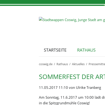
STARTSEITE
RATHAUS
Navigation
überspringen
Aktuelles
Stadtporträt
Ausstellungen
Tourist-Info
Standort Coswig
coswig.de
Rathaus
Aktuelles
Pressemitt
Bekanntmachungen
Fakten und Zahlen
Casa Bohemica
Branchenverzeichnis
Pressemitteilungen
Geschichte
Karrasburg Museum Coswig
SOMMERFEST DER AR
Amtsblatt
Ortsteile
Genehmigte Events
Partnerstädte
11.05.2017 11:10
von Ulrike Tranberg
Stellenausschreibung
Stadtarchiv
Ausschreibungen
Coswiger Persönlichkeiten
Sport & Freizeit
Sehenswertes
Am Sonntag, 11.6.2017 um 10:00 lädt d
Straßensperrungen
Webcams
in die Spitzgrundmühle Coswig!
Webcams & Wetter
Sporthallen mieten
Alte Kirche