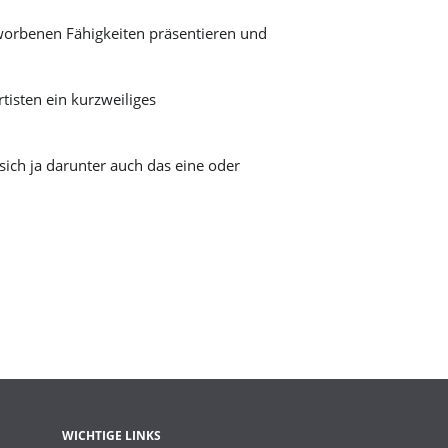
Märkte
worbenen Fähigkeiten präsentieren und
Verkaufsoffener Sonntag
Partnerschaft für Demokratie
Städtische Betriebe
tisten ein kurzweiliges
sich ja darunter auch das eine oder
WICHTIGE LINKS