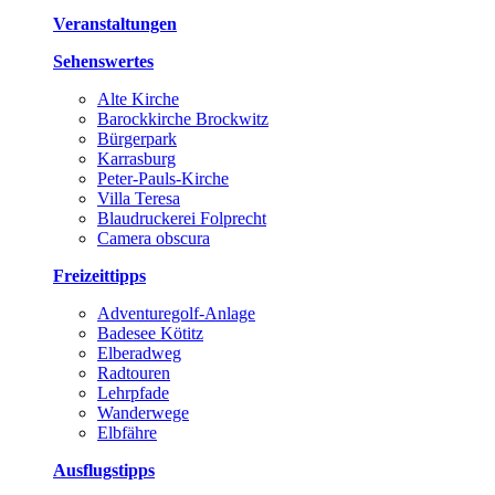
Veranstaltungen
Sehenswertes
Alte Kirche
Barockkirche Brockwitz
Bürgerpark
Karrasburg
Peter-Pauls-Kirche
Villa Teresa
Blaudruckerei Folprecht
Camera obscura
Freizeittipps
Adventuregolf-Anlage
Badesee Kötitz
Elberadweg
Radtouren
Lehrpfade
Wanderwege
Elbfähre
Ausflugstipps