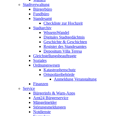
Stadtverwaltung
Bürgerbüro
Fundbüro
Standesamt
Checkliste zur Hochzeit
Stadtarchiv
WissensWandel
Digitales Stadtgedächtnis
Geschichte & Geschichten
Register des Standesamtes
Depositum Villa Teresa
Gleichstellungsbeauftragte
Soziales
Ordnungswesen
Katastrophenschutz
Ortspolizeibehörde
Anmeldung Veranstaltung
Finanzen
Service
Bürgerinfo & Warn-Apps
Amt24 Bürgerservice
Mängelmelder
Störungsmeldungen
Notdienste