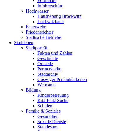
Formulare
Infobroschüre
Hochwasser
Haushebung Brockwitz
Lockwitzbach
Feuerwehr
Friedensrichter
Städtische Betriebe
Stadtleben
Stadtporträt
Fakten und Zahlen
Geschichte
Ortsteile
Partnerstädte
Stadtarchiv
Coswiger Persönlichkeiten
Webcams
Bildung
Kinderbetreuung
Kita-Platz Suche
Schulen
Familie & Soziales
Gesundheit
Soziale Dienste
Standesamt