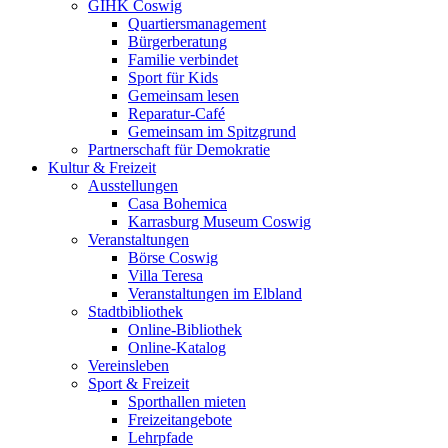
GIHK Coswig
Quartiersmanagement
Bürgerberatung
Familie verbindet
Sport für Kids
Gemeinsam lesen
Reparatur-Café
Gemeinsam im Spitzgrund
Partnerschaft für Demokratie
Kultur & Freizeit
Ausstellungen
Casa Bohemica
Karrasburg Museum Coswig
Veranstaltungen
Börse Coswig
Villa Teresa
Veranstaltungen im Elbland
Stadtbibliothek
Online-Bibliothek
Online-Katalog
Vereinsleben
Sport & Freizeit
Sporthallen mieten
Freizeitangebote
Lehrpfade