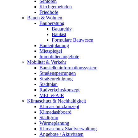
Senioren
Kirchgemeinden
Friedhöfe
Bauen & Wohnen
Bauberatung
Bauarchiv
Baulast
Formulare Bauwesen
Bauleitplanung
Mietspiegel
Immobilienangebote
Mobilität & Verkehr
Baustelleninformationssystem
Straßensperrungen
Straßenreinigung
Stadtplan
Radverkehrskonzept
MEI_eFAIR
Klimaschutz & Nachhaltigkeit
Klimaschutzkonzept
Klimadashboard
Stadtgrün
Wärmeplanung
Klimaschutz Stadtverwaltung
Angebote / Aktivitäten