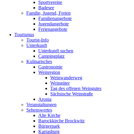
Sportvereine
Badesee
Familie, Jugend, Ferien
Familienangebote
Jugendangebote
Ferienangebote
Tourismus
Tourist-Info
Unterkunft
Unterkunft suchen
Campingplatz
Kulinarisches
Gastronomie
Weinregion
Weinwanderweg
Weingüter
Tag des offenen Weingutes
Sächsische Weinstraße
Aronia
Veranstaltungen
Sehenswertes
Alte Kirche
Barockkirche Brockwitz
Bürgerpark
Karrasburg