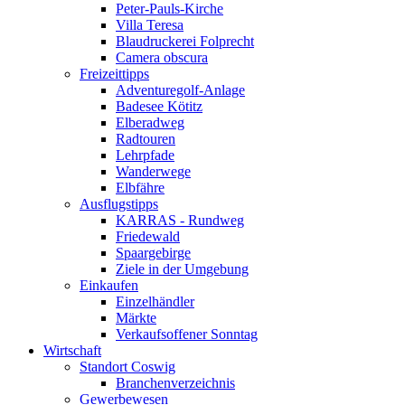
Peter-Pauls-Kirche
Villa Teresa
Blaudruckerei Folprecht
Camera obscura
Freizeittipps
Adventuregolf-Anlage
Badesee Kötitz
Elberadweg
Radtouren
Lehrpfade
Wanderwege
Elbfähre
Ausflugstipps
KARRAS - Rundweg
Friedewald
Spaargebirge
Ziele in der Umgebung
Einkaufen
Einzelhändler
Märkte
Verkaufsoffener Sonntag
Wirtschaft
Standort Coswig
Branchenverzeichnis
Gewerbewesen