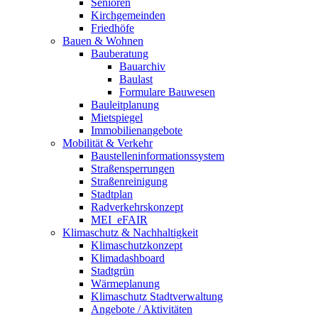
Senioren
Kirchgemeinden
Friedhöfe
Bauen & Wohnen
Bauberatung
Bauarchiv
Baulast
Formulare Bauwesen
Bauleitplanung
Mietspiegel
Immobilienangebote
Mobilität & Verkehr
Baustelleninformationssystem
Straßensperrungen
Straßenreinigung
Stadtplan
Radverkehrskonzept
MEI_eFAIR
Klimaschutz & Nachhaltigkeit
Klimaschutzkonzept
Klimadashboard
Stadtgrün
Wärmeplanung
Klimaschutz Stadtverwaltung
Angebote / Aktivitäten