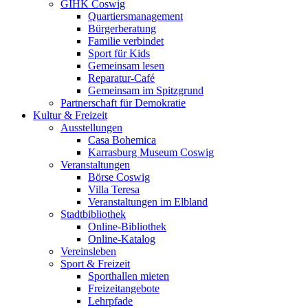
GIHK Coswig
Quartiersmanagement
Bürgerberatung
Familie verbindet
Sport für Kids
Gemeinsam lesen
Reparatur-Café
Gemeinsam im Spitzgrund
Partnerschaft für Demokratie
Kultur & Freizeit
Ausstellungen
Casa Bohemica
Karrasburg Museum Coswig
Veranstaltungen
Börse Coswig
Villa Teresa
Veranstaltungen im Elbland
Stadtbibliothek
Online-Bibliothek
Online-Katalog
Vereinsleben
Sport & Freizeit
Sporthallen mieten
Freizeitangebote
Lehrpfade