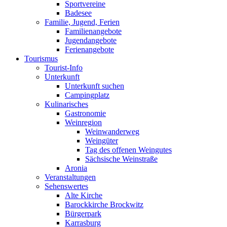
Sportvereine
Badesee
Familie, Jugend, Ferien
Familienangebote
Jugendangebote
Ferienangebote
Tourismus
Tourist-Info
Unterkunft
Unterkunft suchen
Campingplatz
Kulinarisches
Gastronomie
Weinregion
Weinwanderweg
Weingüter
Tag des offenen Weingutes
Sächsische Weinstraße
Aronia
Veranstaltungen
Sehenswertes
Alte Kirche
Barockkirche Brockwitz
Bürgerpark
Karrasburg