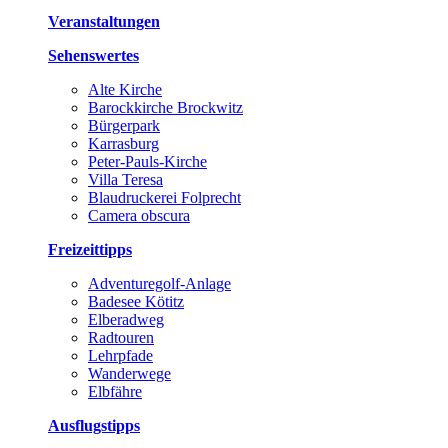
Veranstaltungen
Sehenswertes
Alte Kirche
Barockkirche Brockwitz
Bürgerpark
Karrasburg
Peter-Pauls-Kirche
Villa Teresa
Blaudruckerei Folprecht
Camera obscura
Freizeittipps
Adventuregolf-Anlage
Badesee Kötitz
Elberadweg
Radtouren
Lehrpfade
Wanderwege
Elbfähre
Ausflugstipps