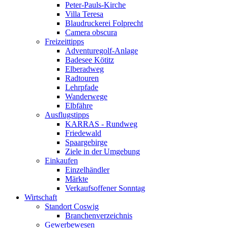
Peter-Pauls-Kirche
Villa Teresa
Blaudruckerei Folprecht
Camera obscura
Freizeittipps
Adventuregolf-Anlage
Badesee Kötitz
Elberadweg
Radtouren
Lehrpfade
Wanderwege
Elbfähre
Ausflugstipps
KARRAS - Rundweg
Friedewald
Spaargebirge
Ziele in der Umgebung
Einkaufen
Einzelhändler
Märkte
Verkaufsoffener Sonntag
Wirtschaft
Standort Coswig
Branchenverzeichnis
Gewerbewesen