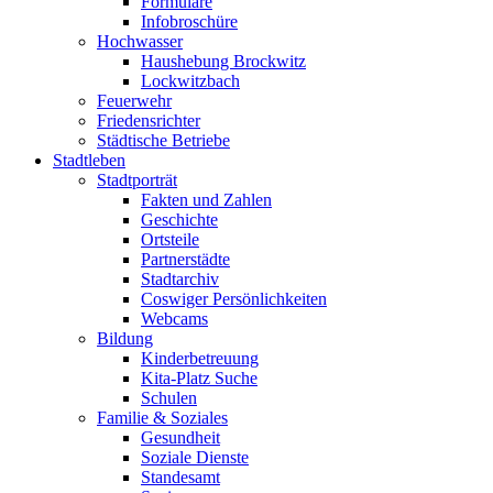
Formulare
Infobroschüre
Hochwasser
Haushebung Brockwitz
Lockwitzbach
Feuerwehr
Friedensrichter
Städtische Betriebe
Stadtleben
Stadtporträt
Fakten und Zahlen
Geschichte
Ortsteile
Partnerstädte
Stadtarchiv
Coswiger Persönlichkeiten
Webcams
Bildung
Kinderbetreuung
Kita-Platz Suche
Schulen
Familie & Soziales
Gesundheit
Soziale Dienste
Standesamt