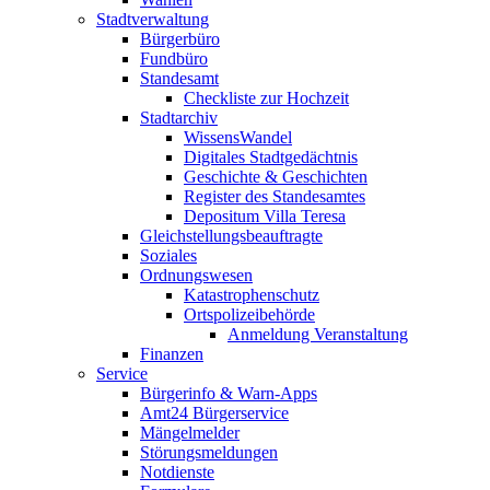
Stadtverwaltung
Bürgerbüro
Fundbüro
Standesamt
Checkliste zur Hochzeit
Stadtarchiv
WissensWandel
Digitales Stadtgedächtnis
Geschichte & Geschichten
Register des Standesamtes
Depositum Villa Teresa
Gleichstellungsbeauftragte
Soziales
Ordnungswesen
Katastrophenschutz
Ortspolizeibehörde
Anmeldung Veranstaltung
Finanzen
Service
Bürgerinfo & Warn-Apps
Amt24 Bürgerservice
Mängelmelder
Störungsmeldungen
Notdienste