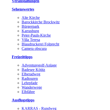
Veranstaltungen
Sehenswertes
Alte Kirche
Barockkirche Brockwitz
Bürgerpark
Karrasburg
Peter-Pauls-Kirche
Villa Teresa
Blaudruckerei Folprecht
Camera obscura
Freizeittipps
Adventuregolf-Anlage
Badesee Kötitz
Elberadweg
Radtouren
Lehrpfade
Wanderwege
Elbfähre
Ausflugstipps
KARRAS - Rundweg