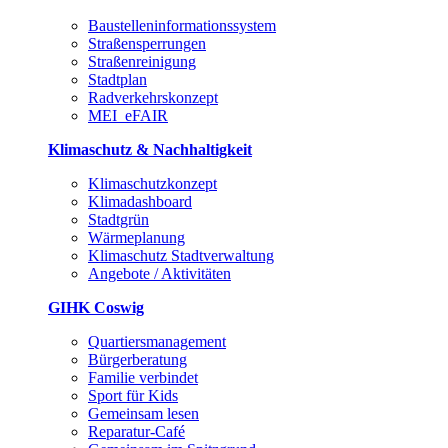
Baustelleninformationssystem
Straßensperrungen
Straßenreinigung
Stadtplan
Radverkehrskonzept
MEI_eFAIR
Klimaschutz & Nachhaltigkeit
Klimaschutzkonzept
Klimadashboard
Stadtgrün
Wärmeplanung
Klimaschutz Stadtverwaltung
Angebote / Aktivitäten
GIHK Coswig
Quartiersmanagement
Bürgerberatung
Familie verbindet
Sport für Kids
Gemeinsam lesen
Reparatur-Café