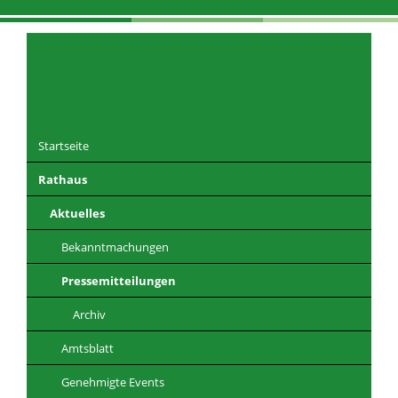
Navigation
überspringen
Startseite
Rathaus
DE
EN
CZ
PL
Aktuelles
Bekanntmachungen
Pressemitteilungen
Archiv
Amtsblatt
Genehmigte Events