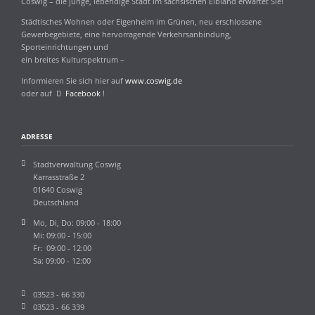
Coswig – die junge, lebendige Stadt im sächsischen Elbland erwartet Sie!
Städtisches Wohnen oder Eigenheim im Grünen, neu erschlossene
Gewerbegebiete, eine hervorragende Verkehrsanbindung,
Sporteinrichtungen und
ein breites Kulturspektrum –
Informieren Sie sich hier auf
www.coswig.de
oder auf
Facebook
!
ADRESSE
Stadtverwaltung Coswig
Karrasstraße 2
01640 Coswig
Deutschland
Mo, Di, Do: 09:00 - 18:00
Mi: 09:00 - 15:00
Fr: 09:00 - 12:00
Sa: 09:00 - 12:00
03523 - 66 330
03523 - 66 339