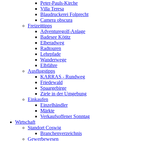
Peter-Pauls-Kirche
Villa Teresa
Blaudruckerei Folprecht
Camera obscura
Freizeittipps
Adventuregolf-Anlage
Badesee Kötitz
Elberadweg
Radtouren
Lehrpfade
Wanderwege
Elbfähre
Ausflugstipps
KARRAS - Rundweg
Friedewald
Spaargebirge
Ziele in der Umgebung
Einkaufen
Einzelhändler
Märkte
Verkaufsoffener Sonntag
Wirtschaft
Standort Coswig
Branchenverzeichnis
Gewerbewesen