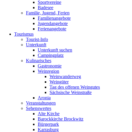
Sportvereine
Badesee
Familie, Jugend, Ferien
Familienangebote
Jugendangebote
Ferienangebote
Tourismus
Tourist-Info
Unterkunft
Unterkunft suchen
Campingplatz
Kulinarisches
Gastronomie
Weinregion
Weinwanderweg
Weingüter
Tag des offenen Weingutes
Sächsische Weinstraße
Aronia
Veranstaltungen
Sehenswertes
Alte Kirche
Barockkirche Brockwitz
Bürgerpark
Karrasburg