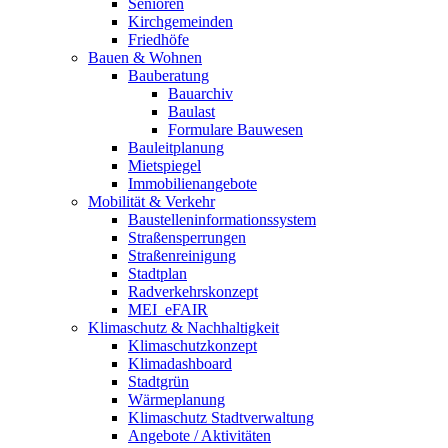
Senioren
Kirchgemeinden
Friedhöfe
Bauen & Wohnen
Bauberatung
Bauarchiv
Baulast
Formulare Bauwesen
Bauleitplanung
Mietspiegel
Immobilienangebote
Mobilität & Verkehr
Baustelleninformationssystem
Straßensperrungen
Straßenreinigung
Stadtplan
Radverkehrskonzept
MEI_eFAIR
Klimaschutz & Nachhaltigkeit
Klimaschutzkonzept
Klimadashboard
Stadtgrün
Wärmeplanung
Klimaschutz Stadtverwaltung
Angebote / Aktivitäten