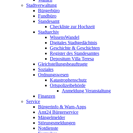
Stadtverwaltung
Bürgerbüro
Fundbüro
Standesamt
Checkliste zur Hochzeit
Stadtarchiv
WissensWandel
Digitales Stadtgedächtnis
Geschichte & Geschichten
Register des Standesamtes
Depositum Villa Teresa
Gleichstellungsbeauftragte
Soziales
Ordnungswesen
Katastrophenschutz
Ortspolizeibehörde
Anmeldung Veranstaltung
Finanzen
Service
Bürgerinfo & Warn-Apps
Amt24 Bürgerservice
Mängelmelder
Störungsmeldungen
Notdienste