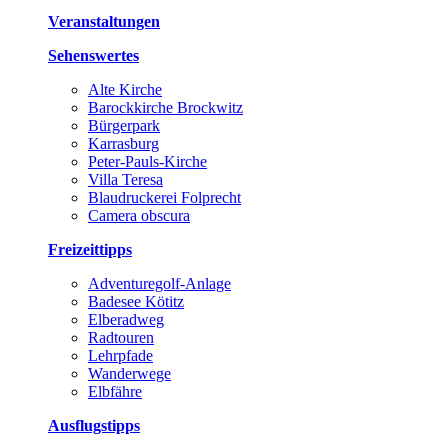
Veranstaltungen
Sehenswertes
Alte Kirche
Barockkirche Brockwitz
Bürgerpark
Karrasburg
Peter-Pauls-Kirche
Villa Teresa
Blaudruckerei Folprecht
Camera obscura
Freizeittipps
Adventuregolf-Anlage
Badesee Kötitz
Elberadweg
Radtouren
Lehrpfade
Wanderwege
Elbfähre
Ausflugstipps