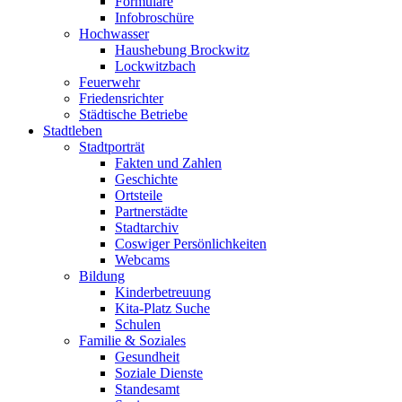
Formulare
Infobroschüre
Hochwasser
Haushebung Brockwitz
Lockwitzbach
Feuerwehr
Friedensrichter
Städtische Betriebe
Stadtleben
Stadtporträt
Fakten und Zahlen
Geschichte
Ortsteile
Partnerstädte
Stadtarchiv
Coswiger Persönlichkeiten
Webcams
Bildung
Kinderbetreuung
Kita-Platz Suche
Schulen
Familie & Soziales
Gesundheit
Soziale Dienste
Standesamt