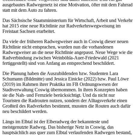
ausgebautes Radwegenetz ist eine Motivation, öfter mit dem Fahrrad
statt mit dem Auto zu fahren.
Das Sächsische Staatsministerium für Wirtschaft, Arbeit und Verkehr
hat 2015 eine neue Richtlinie zur Radverkehrswegweisung im
Freistaat Sachsen erarbeitet.
Da viele der früheren Radwegweiser auch in Coswig dieser neuen
Richtlinie nicht entsprachen, wurden nun die vorhandenen
Radwegweiser an die neue Richtlinie angepasst. Neue Wege wie die
Radverbindung zwischen Weinböhla-Auer-Friedewald (2021
fertiggestellt) sind von Anfang an entsprechend beschildert.
Die Planung haben die Auszubildenden bzw. Studenten Lara
Schumann (Bildmitte) und Jessica Einicke (2022) bzw. Paul Löwe
(2019) im Rahmen ihrer Praktika im FB Ordnungswesen der
Stadtverwaltung Coswig übernommen. In ihren Konzepten haben
sie die Nah- und Fernziele berücksichtigt. Und da nicht nur
Touristen die Radrouten nutzen, sondern der Alltagsverkehr einen
Großteil des Radverkehrs bestimmt, mussten die Routen auch dafür
neu beschildert werden.
Längs im Elbtal ist der Elberadweg der bekannteste und
meistgenutzte Radweg. Das bisherige Netz in Coswig, das
hauptsächlich aus quer zum Elbtal verlaufenden Radwegen bestand,