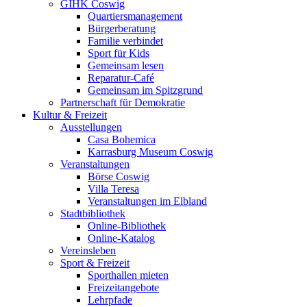
GIHK Coswig
Quartiersmanagement
Bürgerberatung
Familie verbindet
Sport für Kids
Gemeinsam lesen
Reparatur-Café
Gemeinsam im Spitzgrund
Partnerschaft für Demokratie
Kultur & Freizeit
Ausstellungen
Casa Bohemica
Karrasburg Museum Coswig
Veranstaltungen
Börse Coswig
Villa Teresa
Veranstaltungen im Elbland
Stadtbibliothek
Online-Bibliothek
Online-Katalog
Vereinsleben
Sport & Freizeit
Sporthallen mieten
Freizeitangebote
Lehrpfade