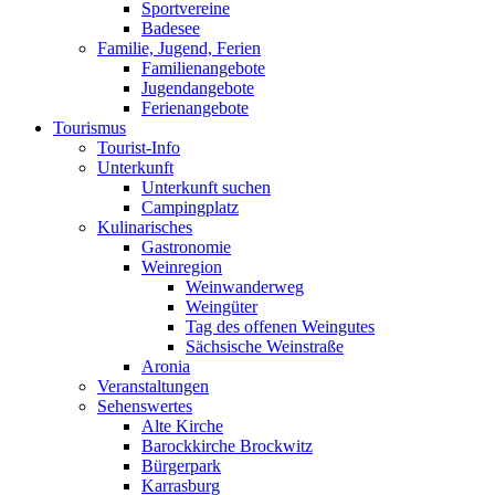
Sportvereine
Badesee
Familie, Jugend, Ferien
Familienangebote
Jugendangebote
Ferienangebote
Tourismus
Tourist-Info
Unterkunft
Unterkunft suchen
Campingplatz
Kulinarisches
Gastronomie
Weinregion
Weinwanderweg
Weingüter
Tag des offenen Weingutes
Sächsische Weinstraße
Aronia
Veranstaltungen
Sehenswertes
Alte Kirche
Barockkirche Brockwitz
Bürgerpark
Karrasburg