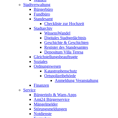
Stadtverwaltung
Bürgerbüro
Fundbüro
Standesamt
Checkliste zur Hochzeit
Stadtarchiv
WissensWandel
Digitales Stadtgedächtnis
Geschichte & Geschichten
Register des Standesamtes
Depositum Villa Teresa
Gleichstellungsbeauftragte
Soziales
Ordnungswesen
Katastrophenschutz
Ortspolizeibehörde
Anmeldung Veranstaltung
Finanzen
Service
Bürgerinfo & Warn-Apps
Amt24 Bürgerservice
Mängelmelder
Störungsmeldungen
Notdienste