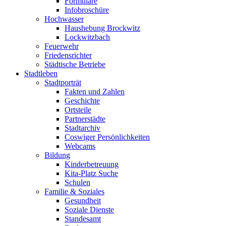
Formulare
Infobroschüre
Hochwasser
Haushebung Brockwitz
Lockwitzbach
Feuerwehr
Friedensrichter
Städtische Betriebe
Stadtleben
Stadtporträt
Fakten und Zahlen
Geschichte
Ortsteile
Partnerstädte
Stadtarchiv
Coswiger Persönlichkeiten
Webcams
Bildung
Kinderbetreuung
Kita-Platz Suche
Schulen
Familie & Soziales
Gesundheit
Soziale Dienste
Standesamt