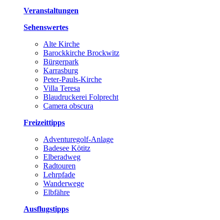
Veranstaltungen
Sehenswertes
Alte Kirche
Barockkirche Brockwitz
Bürgerpark
Karrasburg
Peter-Pauls-Kirche
Villa Teresa
Blaudruckerei Folprecht
Camera obscura
Freizeittipps
Adventuregolf-Anlage
Badesee Kötitz
Elberadweg
Radtouren
Lehrpfade
Wanderwege
Elbfähre
Ausflugstipps