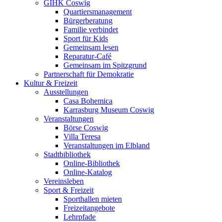
GIHK Coswig
Quartiersmanagement
Bürgerberatung
Familie verbindet
Sport für Kids
Gemeinsam lesen
Reparatur-Café
Gemeinsam im Spitzgrund
Partnerschaft für Demokratie
Kultur & Freizeit
Ausstellungen
Casa Bohemica
Karrasburg Museum Coswig
Veranstaltungen
Börse Coswig
Villa Teresa
Veranstaltungen im Elbland
Stadtbibliothek
Online-Bibliothek
Online-Katalog
Vereinsleben
Sport & Freizeit
Sporthallen mieten
Freizeitangebote
Lehrpfade