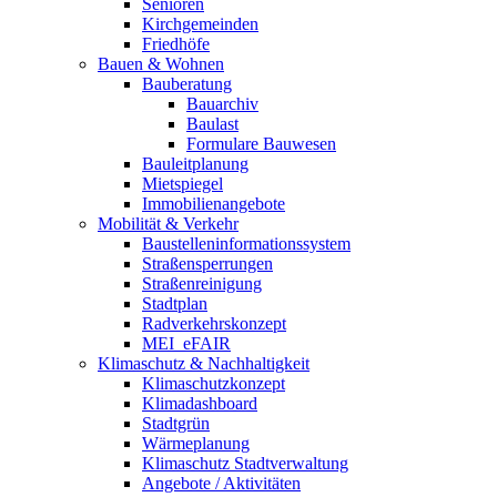
Senioren
Kirchgemeinden
Friedhöfe
Bauen & Wohnen
Bauberatung
Bauarchiv
Baulast
Formulare Bauwesen
Bauleitplanung
Mietspiegel
Immobilienangebote
Mobilität & Verkehr
Baustelleninformationssystem
Straßensperrungen
Straßenreinigung
Stadtplan
Radverkehrskonzept
MEI_eFAIR
Klimaschutz & Nachhaltigkeit
Klimaschutzkonzept
Klimadashboard
Stadtgrün
Wärmeplanung
Klimaschutz Stadtverwaltung
Angebote / Aktivitäten