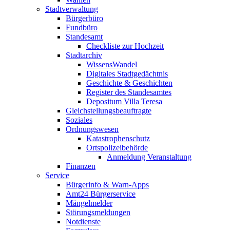
Stadtverwaltung
Bürgerbüro
Fundbüro
Standesamt
Checkliste zur Hochzeit
Stadtarchiv
WissensWandel
Digitales Stadtgedächtnis
Geschichte & Geschichten
Register des Standesamtes
Depositum Villa Teresa
Gleichstellungsbeauftragte
Soziales
Ordnungswesen
Katastrophenschutz
Ortspolizeibehörde
Anmeldung Veranstaltung
Finanzen
Service
Bürgerinfo & Warn-Apps
Amt24 Bürgerservice
Mängelmelder
Störungsmeldungen
Notdienste