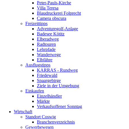
Peter-Pauls-Kirche
Villa Teresa
Blaudruckerei Folprecht
Camera obscura
Freizeittipps
Adventuregolf-Anlage
Badesee Kötitz
Elberadweg
Radtouren
Lehrpfade
Wanderwege
Elbfähre
Ausflugstipps
KARRAS - Rundweg
Friedewald
Spaargebirge
Ziele in der Umgebung
Einkaufen
Einzelhändler
Märkte
Verkaufsoffener Sonntag
Wirtschaft
Standort Coswig
Branchenverzeichnis
Gewerbewesen