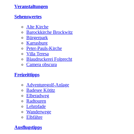
Veranstaltungen
Sehenswertes
Alte Kirche
Barockkirche Brockwitz
Bürgerpark
Karrasburg
Peter-Pauls-Kirche
Villa Teresa
Blaudruckerei Folprecht
Camera obscura
Freizeittipps
Adventuregolf-Anlage
Badesee Kötitz
Elberadweg
Radtouren
Lehrpfade
Wanderwege
Elbfähre
Ausflugstipps