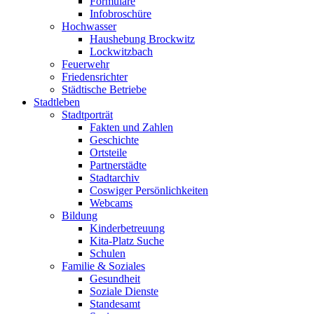
Formulare
Infobroschüre
Hochwasser
Haushebung Brockwitz
Lockwitzbach
Feuerwehr
Friedensrichter
Städtische Betriebe
Stadtleben
Stadtporträt
Fakten und Zahlen
Geschichte
Ortsteile
Partnerstädte
Stadtarchiv
Coswiger Persönlichkeiten
Webcams
Bildung
Kinderbetreuung
Kita-Platz Suche
Schulen
Familie & Soziales
Gesundheit
Soziale Dienste
Standesamt