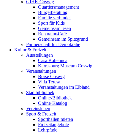
GIHK Coswig
Quartiersmanagement
Bürgerberatung
Familie verbindet
Sport für Kids
Gemeinsam lesen
Reparatur-Café
Gemeinsam im Spitzgrund
Partnerschaft für Demokratie
Kultur & Freizeit
Ausstellungen
Casa Bohemica
Karrasburg Museum Coswig
Veranstaltungen
Börse Coswig
Villa Teresa
Veranstaltungen im Elbland
Stadtbibliothek
Online-Bibliothek
Online-Katalog
Vereinsleben
Sport & Freizeit
Sporthallen mieten
Freizeitangebote
Lehrpfade