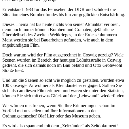
Er entstand 1983 für das Fernsehen der DDR und schildert die
Situation eines Bombenfundes bis hin zur geglückten Entschärfung.
Dieses Thema hat bis heute nichts von seiner Aktualität verloren,
denn noch immer können Bomben und Granaten, gefährliche
Überbleibsel des Zweiten Weltkrieges, in der Erde schlummern.
Meist werden sie bei Bauarbeiten gefunden, wie auch in dem
angekündigten Film.
Doch warum wird der Film ausgerechnet in Coswig gezeigt? Viele
Szenen wurden im Bereich der heutigen Lößnitzstraße in Coswig
gedreht, die sich damals noch im Bau befand und Otto-Grotewohl-
Straße hieß.
Und um die Szenen so echt wie möglich zu gestalten, wurden etwa
100 Coswiger Anwohner als Kleindarsteller engagiert. Sollten Sie
sich also an diesen Film erinnern und waren sie unter den Statisten,
können Sie sich mit etwas Glück auf der „Leinwand“ wiederfinden.
Wir würden uns freuen, wenn Sie Ihre Erinnerungen schon im
Vorfeld mit uns teilen und Ihre Informationen an den
Ordnungsamtschef Olaf Lier oder das Museum geben.
Es wird also spannend mit dem „Zeitzünder“ als Zeitdokument!