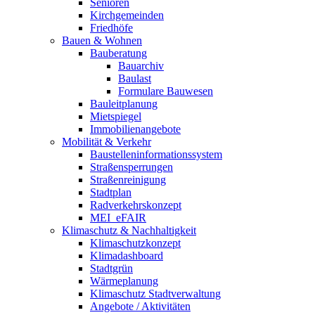
Senioren
Kirchgemeinden
Friedhöfe
Bauen & Wohnen
Bauberatung
Bauarchiv
Baulast
Formulare Bauwesen
Bauleitplanung
Mietspiegel
Immobilienangebote
Mobilität & Verkehr
Baustelleninformationssystem
Straßensperrungen
Straßenreinigung
Stadtplan
Radverkehrskonzept
MEI_eFAIR
Klimaschutz & Nachhaltigkeit
Klimaschutzkonzept
Klimadashboard
Stadtgrün
Wärmeplanung
Klimaschutz Stadtverwaltung
Angebote / Aktivitäten