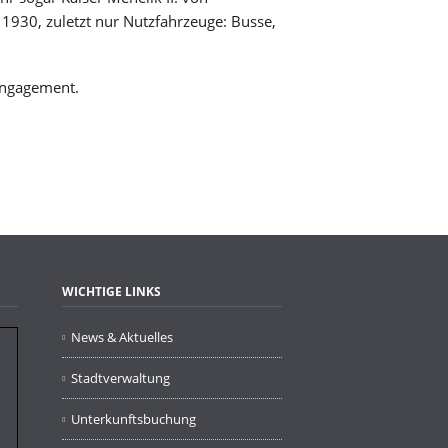
Märkte
1930, zuletzt nur Nutzfahrzeuge: Busse,
Verkaufsoffener Sonntag
Partnerschaft für Demokratie
Städtische Betriebe
Engagement.
WICHTIGE LINKS
News & Aktuelles
Stadtverwaltung
Unterkunftsbuchung