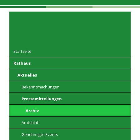
Navigation
überspringen
Startseite
Rathaus
DE
EN
CZ
PL
Aktuelles
Bekanntmachungen
Pressemitteilungen
Archiv
Amtsblatt
Genehmigte Events