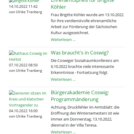
mit
Köhler
14.10.2022 11:42
Osteuropa
von Ulrike Tranberg
Frau Brigitte Köhler wurde am 13.10.2022
e.V.
für ihre verdienstvolle ehrenamtliche
Arbeit zur Förderung der Sächsischen
Kultur ausgezeichnet.
Ehrenamtspreis
Weiterlesen …
für
Brigitte
Was braucht's in Coswig?
Köhler
Die Coswiger Sozialraumkonferenz am
07.10.2022 08:50
6.10.2022 brachte viele interessante
von Ulrike Tranberg
Erkenntnisse - Fortsetzung folgt.
Was
Weiterlesen …
braucht's
in
Bürgerakademie Coswig:
Coswig?
Programmänderung
Achtung, Druckfehler im Amtsblatt: die
04.10.2022 16:00
Eröffnung des Wintersemesters ist wie
von Ulrike Tranberg
immer am Donnerstag, 13.10.2022,
diesmal in der Villa Teresa.
Bürgerakademie
Weiterlesen …