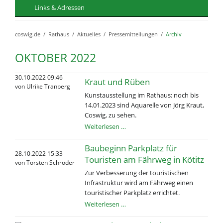
Links & Adressen
coswig.de
Rathaus
Aktuelles
Pressemitteilungen
Archiv
OKTOBER 2022
30.10.2022 09:46
Kraut und Rüben
von Ulrike Tranberg
Kunstausstellung im Rathaus: noch bis
14.01.2023 sind Aquarelle von Jörg Kraut,
Coswig, zu sehen.
Kraut
Weiterlesen …
und
Rüben
Baubeginn Parkplatz für
28.10.2022 15:33
Touristen am Fährweg in Kötitz
von Torsten Schröder
Zur Verbesserung der touristischen
Infrastruktur wird am Fährweg einen
touristischer Parkplatz errichtet.
Baubeginn
Weiterlesen …
Parkplatz