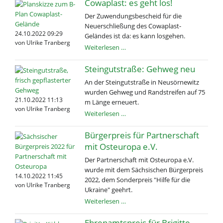
für
Cowaplast: es geht los!
Touristen
Der Zuwendungsbescheid für die
am
Neuerschließung des Cowaplast-
Fährweg
24.10.2022 09:29
Geländes ist da: es kann losgehen.
in
von Ulrike Tranberg
Cowaplast:
Weiterlesen …
Kötitz
es
geht
Steingutstraße: Gehweg neu
los!
An der Steingutstraße in Neusörnewitz
wurden Gehweg und Randstreifen auf 75
21.10.2022 11:13
m Länge erneuert.
von Ulrike Tranberg
Steingutstraße:
Weiterlesen …
Gehweg
neu
Bürgerpreis für Partnerschaft
mit Osteuropa e.V.
Der Partnerschaft mit Osteuropa e.V.
wurde mit dem Sächsischen Bürgerpreis
14.10.2022 11:45
2022, dem Sonderpreis "Hilfe für die
von Ulrike Tranberg
Ukraine" geehrt.
Bürgerpreis
Weiterlesen …
für
Partnerschaft
Ehrenamtspreis für Brigitte