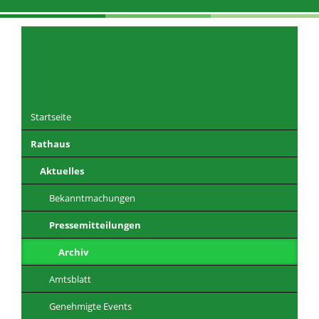
Navigation
überspringen
Startseite
Rathaus
DE
EN
CZ
PL
Aktuelles
Bekanntmachungen
Pressemitteilungen
Archiv
Amtsblatt
Genehmigte Events