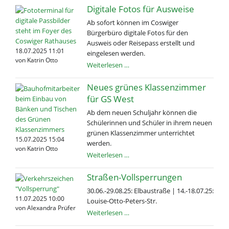
Digitale Fotos für Ausweise
Ab sofort können im Coswiger
Bürgerbüro digitale Fotos für den
Ausweis oder Reisepass erstellt und
18.07.2025 11:01
eingelesen werden.
von Katrin Otto
Digitale
Weiterlesen …
Fotos
für
Neues grünes Klassen­zimmer
Ausweise
für GS West
Ab dem neuen Schuljahr können die
Schülerinnen und Schüler in ihrem neuen
grünen Klassenzimmer unterrichtet
15.07.2025 15:04
werden.
von Katrin Otto
Neues
Weiterlesen …
grünes
Klassen­
Straßen-Vollsperrungen
zimmer
30.06.-29.08.25: Elbaustraße | 14.-18.07.25:
für
11.07.2025 10:00
Louise-Otto-Peters-Str.
GS
von Alexandra Prüfer
Straßen-
Weiterlesen …
West
Vollsperrungen