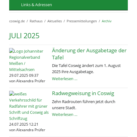
Links & Adressen
coswig.de
Rathaus
Aktuelles
Pressemitteilungen
Archiv
JULI 2025
Änderung der Ausgabetage der
Tafel
Die Tafel Coswig ändert zum 1. August
2025 ihre Ausgabetage.
29.07.2025 09:37
Änderung
Weiterlesen …
von Alexandra Prüfer
der
Ausgabetage
Radwegweisung in Coswig
der
Zehn Radrouten führen jetzt durch
Tafel
unsere Stadt.
Radwegweisung
Weiterlesen …
in
24.07.2025 12:21
Coswig
von Alexandra Prüfer