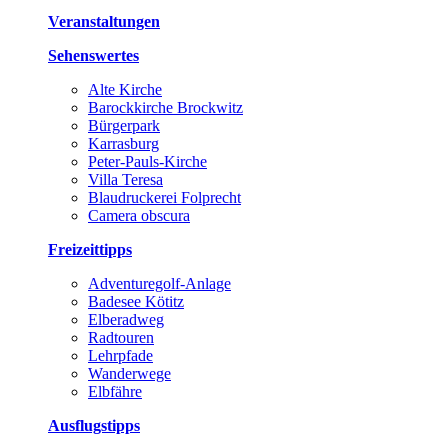
Veranstaltungen
Sehenswertes
Alte Kirche
Barockkirche Brockwitz
Bürgerpark
Karrasburg
Peter-Pauls-Kirche
Villa Teresa
Blaudruckerei Folprecht
Camera obscura
Freizeittipps
Adventuregolf-Anlage
Badesee Kötitz
Elberadweg
Radtouren
Lehrpfade
Wanderwege
Elbfähre
Ausflugstipps