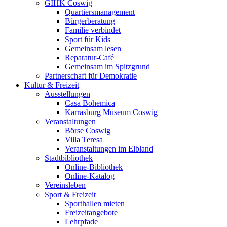
GIHK Coswig
Quartiersmanagement
Bürgerberatung
Familie verbindet
Sport für Kids
Gemeinsam lesen
Reparatur-Café
Gemeinsam im Spitzgrund
Partnerschaft für Demokratie
Kultur & Freizeit
Ausstellungen
Casa Bohemica
Karrasburg Museum Coswig
Veranstaltungen
Börse Coswig
Villa Teresa
Veranstaltungen im Elbland
Stadtbibliothek
Online-Bibliothek
Online-Katalog
Vereinsleben
Sport & Freizeit
Sporthallen mieten
Freizeitangebote
Lehrpfade