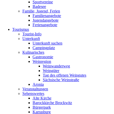
Sportvereine
Badesee
Familie, Jugend, Ferien
Familienangebote
Jugendangebote
Ferienangebote
Tourismus
Tourist-Info
Unterkunft
Unterkunft suchen
Campingplatz
Kulinarisches
Gastronomie
Weinregion
Weinwanderweg
Weingüter
Tag des offenen Weingutes
Sächsische Weinstraße
Aronia
Veranstaltungen
Sehenswertes
Alte Kirche
Barockkirche Brockwitz
Bürgerpark
Karrasburg