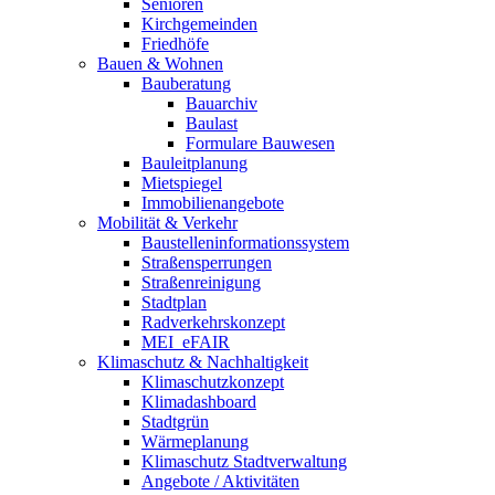
Senioren
Kirchgemeinden
Friedhöfe
Bauen & Wohnen
Bauberatung
Bauarchiv
Baulast
Formulare Bauwesen
Bauleitplanung
Mietspiegel
Immobilienangebote
Mobilität & Verkehr
Baustelleninformationssystem
Straßensperrungen
Straßenreinigung
Stadtplan
Radverkehrskonzept
MEI_eFAIR
Klimaschutz & Nachhaltigkeit
Klimaschutzkonzept
Klimadashboard
Stadtgrün
Wärmeplanung
Klimaschutz Stadtverwaltung
Angebote / Aktivitäten