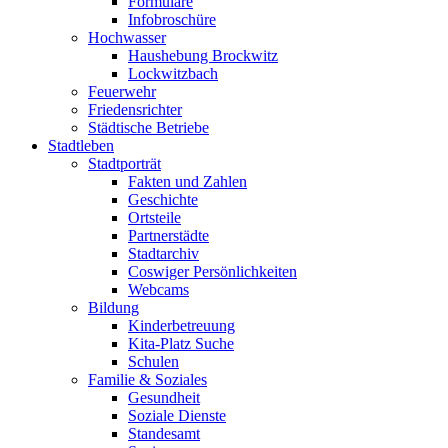
Formulare
Infobroschüre
Hochwasser
Haushebung Brockwitz
Lockwitzbach
Feuerwehr
Friedensrichter
Städtische Betriebe
Stadtleben
Stadtporträt
Fakten und Zahlen
Geschichte
Ortsteile
Partnerstädte
Stadtarchiv
Coswiger Persönlichkeiten
Webcams
Bildung
Kinderbetreuung
Kita-Platz Suche
Schulen
Familie & Soziales
Gesundheit
Soziale Dienste
Standesamt