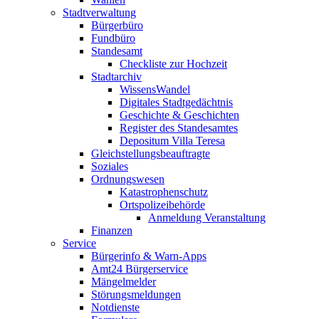
Stadtverwaltung
Bürgerbüro
Fundbüro
Standesamt
Checkliste zur Hochzeit
Stadtarchiv
WissensWandel
Digitales Stadtgedächtnis
Geschichte & Geschichten
Register des Standesamtes
Depositum Villa Teresa
Gleichstellungsbeauftragte
Soziales
Ordnungswesen
Katastrophenschutz
Ortspolizeibehörde
Anmeldung Veranstaltung
Finanzen
Service
Bürgerinfo & Warn-Apps
Amt24 Bürgerservice
Mängelmelder
Störungsmeldungen
Notdienste