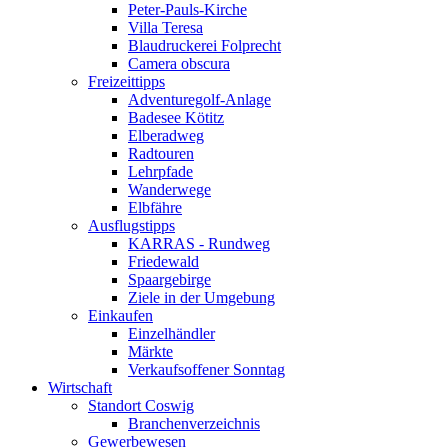
Peter-Pauls-Kirche
Villa Teresa
Blaudruckerei Folprecht
Camera obscura
Freizeittipps
Adventuregolf-Anlage
Badesee Kötitz
Elberadweg
Radtouren
Lehrpfade
Wanderwege
Elbfähre
Ausflugstipps
KARRAS - Rundweg
Friedewald
Spaargebirge
Ziele in der Umgebung
Einkaufen
Einzelhändler
Märkte
Verkaufsoffener Sonntag
Wirtschaft
Standort Coswig
Branchenverzeichnis
Gewerbewesen