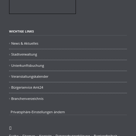
WICHTIGE LINKS
News & Aktuelles
Stadtverwaltung
Unterkunftsbuchung
Veranstaltungskalender
Bürgerservice Amt24
Branchenverzeichnis
Privatsphäre-Einstellungen ändern
Facebook
Navigation
Suche
Sitemap
Kontakt
Datenschutzerklärung
Barrierefreiheit