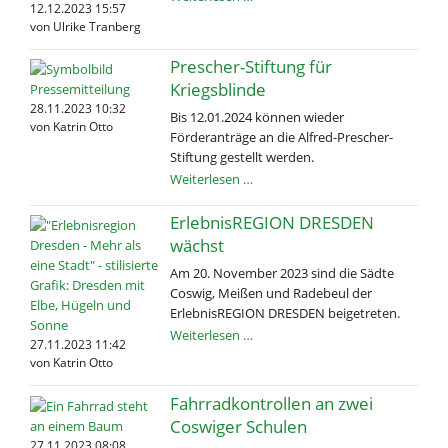
12.12.2023 15:57
der
von Ulrike Tranberg
"LEO"
Prescher-Stiftung für
Kriegsblinde
28.11.2023 10:32
Bis 12.01.2024 können wieder
von Katrin Otto
Förderanträge an die Alfred-Prescher-
Stiftung gestellt werden.
Prescher-
Weiterlesen …
Stiftung
für
ErlebnisREGION DRESDEN
Kriegsblinde
wächst
Am 20. November 2023 sind die Sädte
Coswig, Meißen und Radebeul der
ErlebnisREGION DRESDEN beigetreten.
ErlebnisREGION
Weiterlesen …
27.11.2023 11:42
DRESDEN
von Katrin Otto
wächst
Fahrradkontrollen an zwei
Coswiger Schulen
27.11.2023 08:08