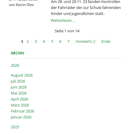
Am 28. und 29.11. 23 fanden Kontrollen
von Katrin Otto
der Fahrräder der zur Schule fahrenden
Kinder und Jugendlichen statt.
Fahrradkontrollen
Weiterlesen …
an
Seite 1 von 14
zwei
Coswiger
1
2
3
4
5
6
7
Vorwärts
Ende
Schulen
ARCHIV
2026
August 2026
Juli 2026
Juni 2026
Mai 2026
April 2026
März 2026
Februar 2026
Januar 2026
2025