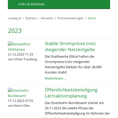
Links & Adressen
coswig.de
Rathaus
Aktuelles
Pressemitteilungen
Archiv
2023
Stabile Strompreise trotz
steigender Netzentgelte
21.12.2023 11:33
Die Stadtwerke Elbtal halten die
von Ulrike Tranberg
Strompreise trotz steigender
Netzentgelte bleiben für über 28.000
Kunden stabil.
Stabile
Weiterlesen …
Strompreise
trotz
Öffentlichkeitsbeteiligung
steigender
Lärmaktionsplanung
Netzentgelte
17.12.2023 07:55
Das Eisenbahn-Bundesamt startet am
von Katrin Otto
20.11.2023 die zweite Phase der
Öffentlichkeitsbeteiligung im Rahmen der