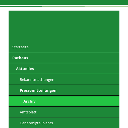
Navigation
überspringen
Startseite
Rathaus
DE
EN
CZ
PL
Aktuelles
Bekanntmachungen
Pressemitteilungen
Archiv
Amtsblatt
Genehmigte Events