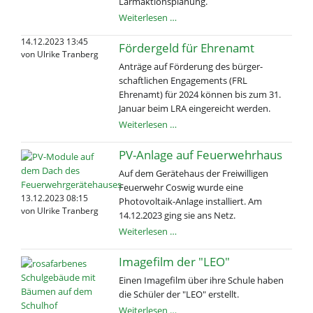
Lärmaktionsplanung.
Öffentlichkeitsbeteiligung
Weiterlesen …
Lärmaktionsplanung
14.12.2023 13:45
Fördergeld für Ehrenamt
von Ulrike Tranberg
Anträge auf Förderung des bürger­
schaftlichen Engagements (FRL
Ehrenamt) für 2024 können bis zum 31.
Januar beim LRA eingereicht werden.
Fördergeld
Weiterlesen …
für
Ehrenamt
PV-Anlage auf Feuerwehrhaus
Auf dem Gerätehaus der Frei­willigen
Feuerwehr Coswig wurde eine
13.12.2023 08:15
Photovoltaik-Anlage installiert. Am
von Ulrike Tranberg
14.12.2023 ging sie ans Netz.
PV-
Weiterlesen …
Anlage
auf
Imagefilm der "LEO"
Feuerwehrhaus
Einen Imagefilm über ihre Schule haben
die Schüler der "LEO" erstellt.
Imagefilm
Weiterlesen …